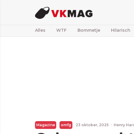
Alles
WTF
Bommetje
Hilarisch
Magazine
omfg
23 oktober, 2025
·
Henry Har