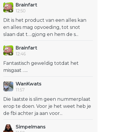
Brainfart
12:50
Dit is het product van een alles kan
en alles mag opvoeding, tot snot
slaan dat t….gjong en hem de s...
Brainfart
12:46
Fantastisch geweldig totdat het
misgaat …..
WanKwats
11:57
Die laatste is slim geen nummerplaat
erop te doen. Voor je het weet heb je
de fbi achter ja aan voor...
Simpelmans