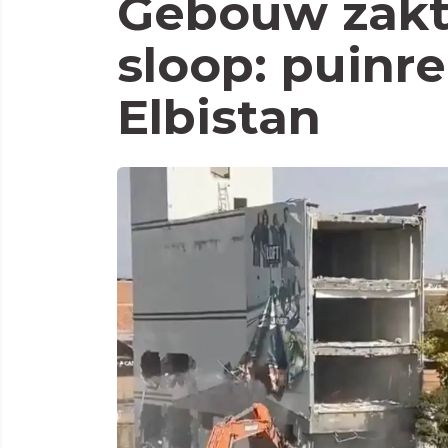
Gebouw zakt 
sloop: puinr
Elbistan