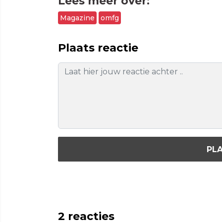
Lees meer over:
Magazine
omfg
Plaats reactie
PLA
2
reacties