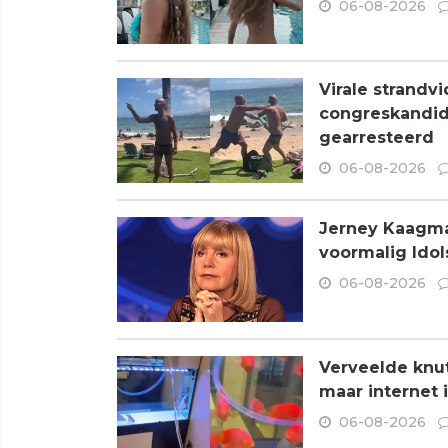
06-08-2026
Virale strandvi
congreskandid
gearresteerd
06-08-2026
Jerney Kaagman
voormalig Idols
06-08-2026
Verveelde knu
maar internet 
06-08-2026