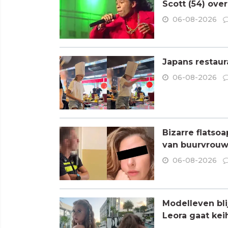
Scott (54) ove
06-08-2026
Japans restaur
06-08-2026
Bizarre flatso
van buurvrouw 
06-08-2026
Modelleven bli
Leora gaat kei