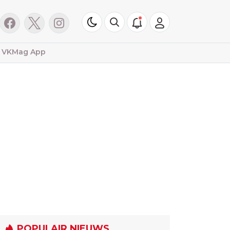
VKMag App
POPULAIR NIEUWS