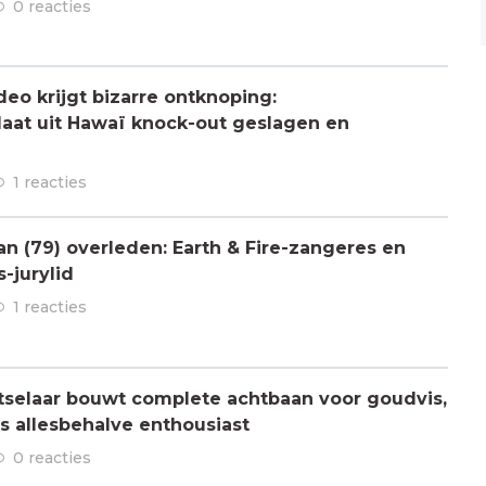
0 reacties
deo krijgt bizarre ontknoping:
aat uit Hawaï knock-out geslagen en
1 reacties
 (79) overleden: Earth & Fire-zangeres en
-jurylid
1 reacties
tselaar bouwt complete achtbaan voor goudvis,
is allesbehalve enthousiast
0 reacties