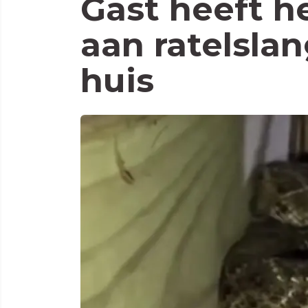
Gast heeft h
aan ratelsla
huis