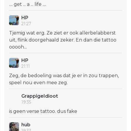
.... get ... a ... life ....
HP
21:27
Tjemig wat erg. Ze ziet er ook allerbelabberst
uit, flink doorgehaald zeker. En dan die tattoo
ooooh...
HP
21:11
Zeg, de bedoeling was dat je er in zou trappen,
speel nou even mee zeg.
GrappigeIdioot
19:35
is geen verse tattoo. dus fake
hub
19:33