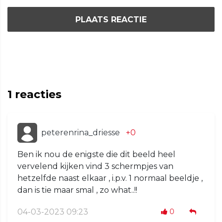
PLAATS REACTIE
1
reacties
peterenrina_driesse
+0
Ben ik nou de enigste die dit beeld heel
vervelend kijken vind 3 schermpjes van
hetzelfde naast elkaar , i.p.v. 1 normaal beeldje ,
dan is tie maar smal , zo what..!!
04-03-2023 09:23
0