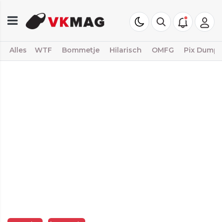
Alles
WTF
Bommetje
Hilarisch
OMFG
Pix Dump