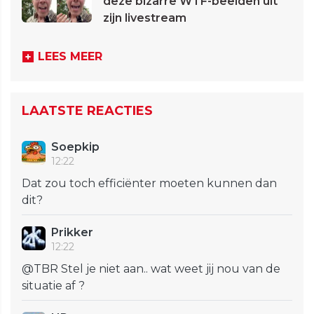
deze bizarre WTF-beelden uit
zijn livestream
LEES MEER
LAATSTE REACTIES
Soepkip
12:22
Dat zou toch efficiënter moeten kunnen dan
dit?
Prikker
12:22
@TBR Stel je niet aan.. wat weet jij nou van de
situatie af ?