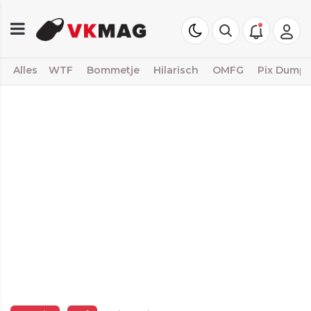
Alles
WTF
Bommetje
Hilarisch
OMFG
Pix Dump