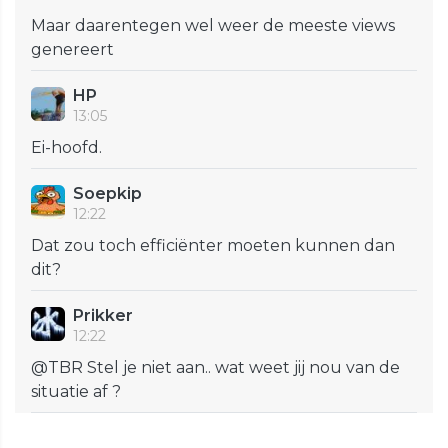
Maar daarentegen wel weer de meeste views
genereert
HP
13:05
Ei-hoofd.
Soepkip
12:22
Dat zou toch efficiënter moeten kunnen dan
dit?
Prikker
12:22
@TBR Stel je niet aan.. wat weet jij nou van de
situatie af ?