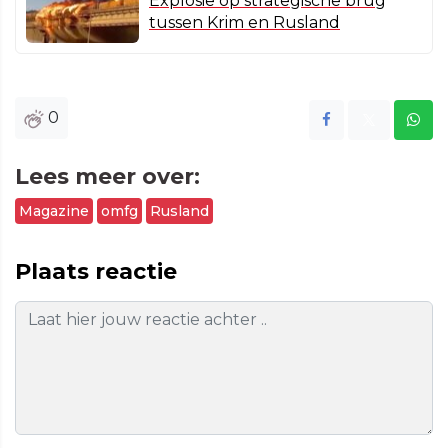
Explosie op strategische brug
tussen Krim en Rusland
0
Lees meer over:
Magazine
omfg
Rusland
Plaats reactie