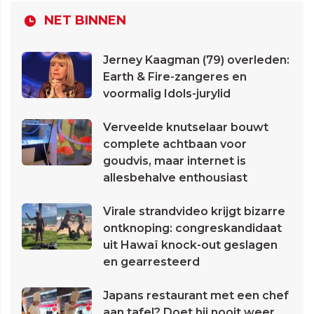
NET BINNEN
Jerney Kaagman (79) overleden:
Earth & Fire-zangeres en
voormalig Idols-jurylid
Verveelde knutselaar bouwt
complete achtbaan voor
goudvis, maar internet is
allesbehalve enthousiast
Virale strandvideo krijgt bizarre
ontknoping: congreskandidaat
uit Hawaï knock-out geslagen
en gearresteerd
Japans restaurant met een chef
aan tafel? Doet hij nooit weer