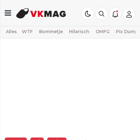
Alles
WTF
Bommetje
Hilarisch
OMFG
Pix Dump