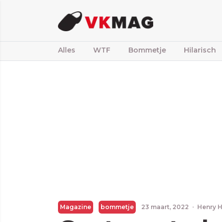
Alles
WTF
Bommetje
Hilarisch
Magazine
bommetje
23 maart, 2022
·
Henry 