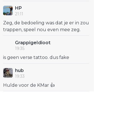
HP
21:11
Zeg, de bedoeling was dat je er in zou
trappen, speel nou even mee zeg.
GrappigeIdioot
19:35
is geen verse tattoo. dus fake
hub
19:33
Hulde voor de KMar 👍