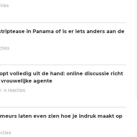
cties
triptease in Panama of is er iets anders aan de
cties
pt volledig uit de hand: online discussie richt
n vrouwelijke agente
4 reacties
meurs laten even zien hoe je indruk maakt op
acties