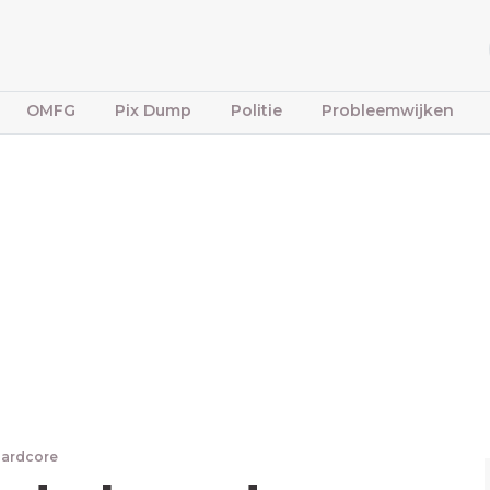
OMFG
Pix Dump
Politie
Probleemwijken
Hardcore