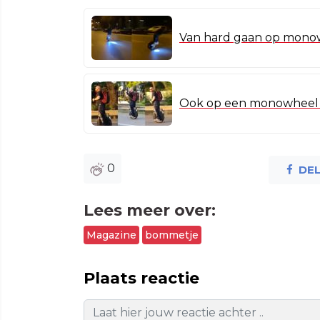
Van hard gaan op monow
Ook op een monowheel ni
0
DE
Lees meer over:
Magazine
bommetje
Plaats reactie