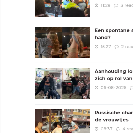
11:29
3 rea
Een spontane s
hand?
15:27
2 rea
Aanhouding loo
zich op rol va
06-08-2026
Russische char
de vrouwtjes
08:37
4 re