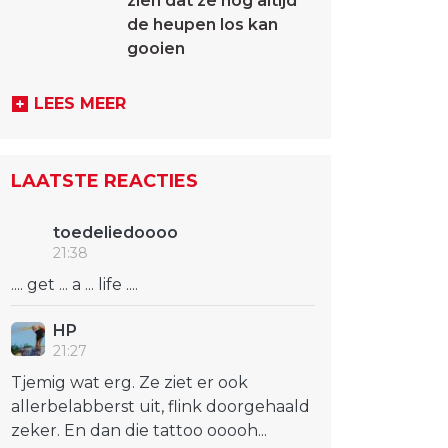
zien dat ze nog altijd
de heupen los kan
gooien
LEES MEER
LAATSTE REACTIES
toedeliedoooo
21:38
.... get ... a ... life ....
HP
21:27
Tjemig wat erg. Ze ziet er ook
allerbelabberst uit, flink doorgehaald
zeker. En dan die tattoo ooooh...