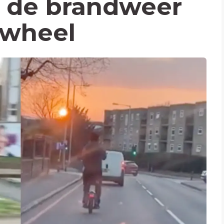
s de brandweer
owheel