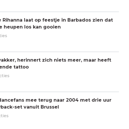
ihanna laat op feestje in Barbados zien dat
de heupen los kan gooien
ties
kker, herinnert zich niets meer, maar heeft
ende tattoo
cties
dancefans mee terug naar 2004 met drie uur
back-set vanuit Brussel
cties