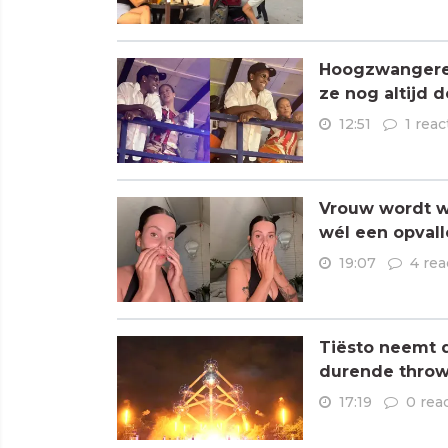
Hoogzwangere R
ze nog altijd 
12:51
1 reac
Vrouw wordt wa
wél een opvall
19:07
4 rea
Tiësto neemt 
durende throw
17:19
0 rea