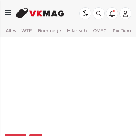
Alles
WTF
Bommetje
Hilarisch
OMFG
Pix Dump