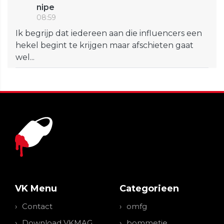
nipe
08:59
Ik begrijp dat iedereen aan die influencers een
hekel begint te krijgen maar afschieten gaat
wel...
VK Menu
Categorieen
Contact
omfg
Download VKMAG
bommetje