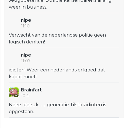
Jeugddetentie. Dus die kansenparel is allang
weer in business.
nipe
11:10
Verwacht van de nederlandse politie geen
logisch denken!
nipe
11:07
idioten! Weer een nederlands erfgoed dat
kapot moet!
Brainfart
10:41
Neee leeeuk……. generatie TikTok idioten is
opgestaan.