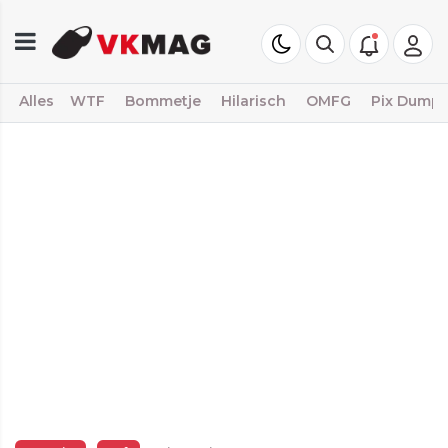
Alles
WTF
Bommetje
Hilarisch
OMFG
Pix Dump