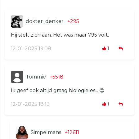
dokter_denker
+295
Hij stelt zich aan. Het was maar 795 volt.
12-01-2025 19:08
1
Tommie
+5518
Ik geef ook altijd graag biologieles... 😊
12-01-2025 18:13
1
Simpelmans
+12611