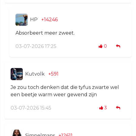
HP
+14246
Absorbeert meer zweet.
03-07-2026 17:25
0
Kutvolk
+591
Je zou toch denken dat die tyfus zwarte wel
een beetje warm weer gewend zijn
03-07-2026 15:45
3
Simpelmans
+12611