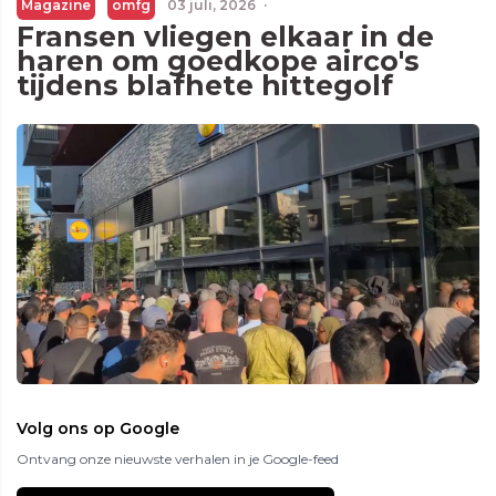
Magazine
omfg
03 juli, 2026
·
Fransen vliegen elkaar in de
haren om goedkope airco's
tijdens blafhete hittegolf
Volg ons op Google
Ontvang onze nieuwste verhalen in je Google-feed