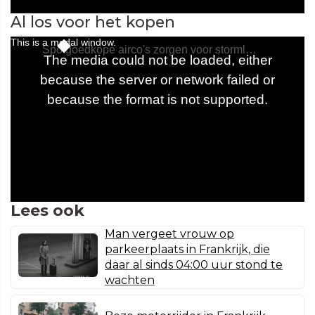
Al los voor het kopen
Lees ook
Man vergeet vrouw op
parkeerplaats in Frankrijk, die
daar al sinds 04:00 uur stond te
wachten