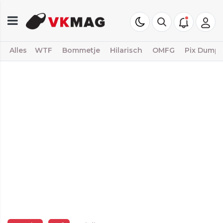
Alles
WTF
Bommetje
Hilarisch
OMFG
Pix Dump