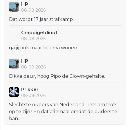
HP
08-08-2026
Dat wordt 17 jaar strafkamp.
GrappigeIdioot
08-08-2026
ga jij ook maar bij oma wonen
HP
08-08-2026
Dikke deur, hoog Pipo de Clown-gehalte.
Prikker
08-08-2026
Slechtste ouders van Nederland... iets om trots
op te zijn ! En dat allemaal omdat de ouders te
ban...