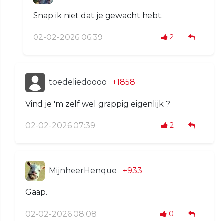
Snap ik niet dat je gewacht hebt.
02-02-2026 06:39
2
toedeliedoooo
+1858
Vind je 'm zelf wel grappig eigenlijk ?
02-02-2026 07:39
2
MijnheerHenque
+933
Gaap.
02-02-2026 08:08
0