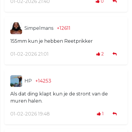
01-02-2026 21:40
0
Simpelmans
+12611
155mm kun je hebben Reetprikker
01-02-2026 21:01
2
HP
+14253
Als dat ding klapt kun je de stront van de
muren halen.
01-02-2026 19:48
1