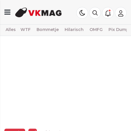
Alles
WTF
Bommetje
Hilarisch
OMFG
Pix Dump