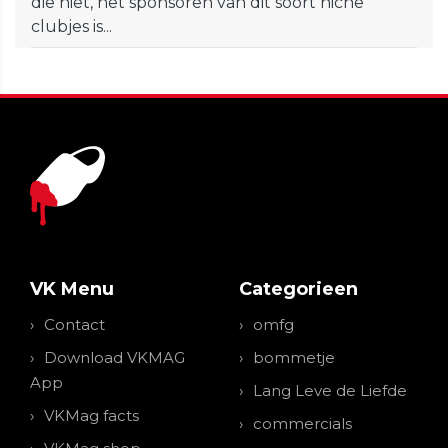
die niet, het sponsoren van dit soort niche
clubjes is...
VK Menu
Categorieen
Contact
omfg
Download VKMAG
bommetje
App
Lang Leve de Liefde
VKMag facts
commercials