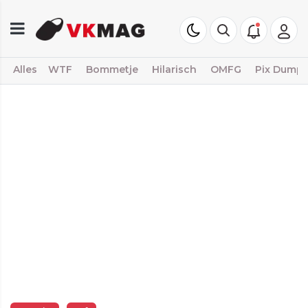
Alles
WTF
Bommetje
Hilarisch
OMFG
Pix Dump