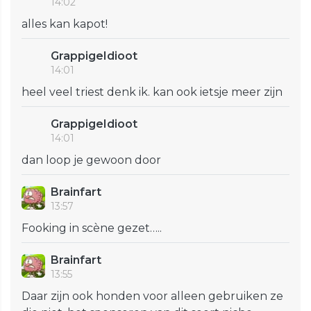
14:02
alles kan kapot!
GrappigeIdioot
14:01
heel veel triest denk ik. kan ook ietsje meer zijn
GrappigeIdioot
14:01
dan loop je gewoon door
Brainfart
13:57
Fooking in scène gezet…..
Brainfart
13:55
Daar zijn ook honden voor alleen gebruiken ze