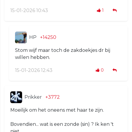
15-01-2026 10:43
1
HP
+14250
Stom wijf maar toch de zakdoekjes dr bij
willen hebben.
15-01-2026 12:43
0
Prikker
+3772
Moeilijk om het oneens met haar te zijn.
Bovendien... wat is een zonde (sin) ? Ik ken 't
niet.