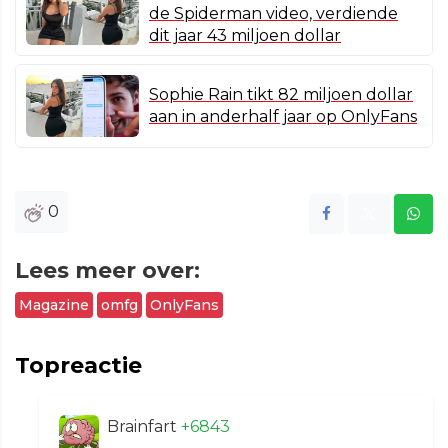
de Spiderman video, verdiende
dit jaar 43 miljoen dollar
Sophie Rain tikt 82 miljoen dollar
aan in anderhalf jaar op OnlyFans
0
Lees meer over:
Magazine
omfg
OnlyFans
Topreactie
Brainfart
+6843