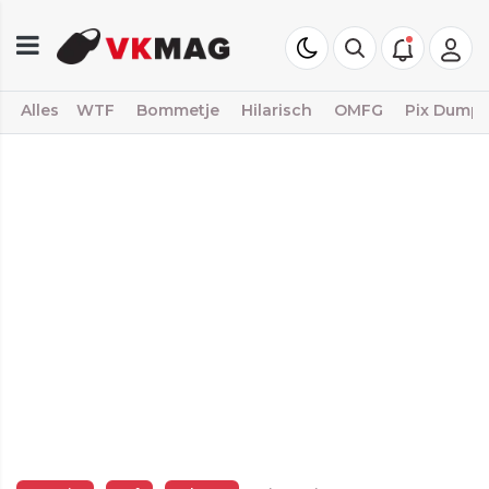
Alles
WTF
Bommetje
Hilarisch
OMFG
Pix Dump