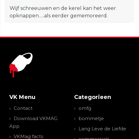
Wijf schreeuwen en de kerel kan het weer
opknappen…..als eerder gememoreerd.
VK Menu
Categorieen
Contact
omfg
Download VKMAG
bommetje
App
Lang Leve de Liefde
VKMag facts
commercials