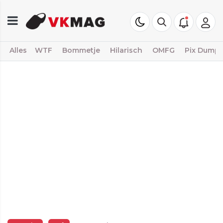
Alles
WTF
Bommetje
Hilarisch
OMFG
Pix Dump