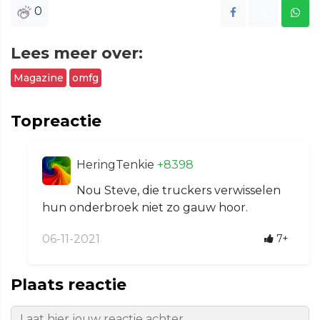
0
Lees meer over:
Magazine
omfg
Topreactie
HeringTenkie
+8398
Nou Steve, die truckers verwisselen
hun onderbroek niet zo gauw hoor.
06-11-2021
7+
Plaats reactie