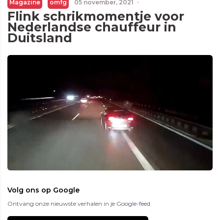
Magazine
omfg
05 november, 2021
·
Flink schrikmomentje voor
Nederlandse chauffeur in
Duitsland
Volg ons op Google
Ontvang onze nieuwste verhalen in je Google-feed