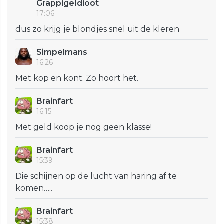
GrappigeIdioot
17:06
dus zo krijg je blondjes snel uit de kleren
Simpelmans
16:26
Met kop en kont. Zo hoort het.
Brainfart
16:15
Met geld koop je nog geen klasse!
Brainfart
15:39
Die schijnen op de lucht van haring af te
komen…..
Brainfart
15:38