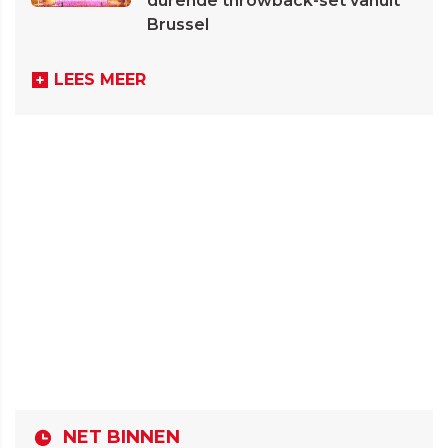
durende throwback-set vanuit
Brussel
LEES MEER
NET BINNEN