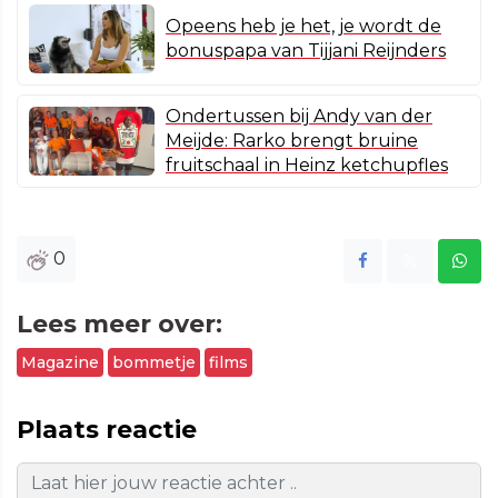
Opeens heb je het, je wordt de
bonuspapa van Tijjani Reijnders
Ondertussen bij Andy van der
Meijde: Rarko brengt bruine
fruitschaal in Heinz ketchupfles
0
Lees meer over:
Magazine
bommetje
films
Plaats reactie