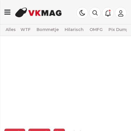
Alles
WTF
Bommetje
Hilarisch
OMFG
Pix Dump