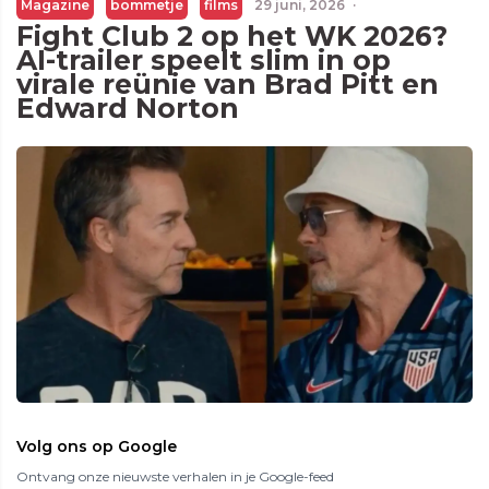
Magazine
bommetje
films
29 juni, 2026
·
Fight Club 2 op het WK 2026?
AI-trailer speelt slim in op
virale reünie van Brad Pitt en
Edward Norton
Volg ons op Google
Ontvang onze nieuwste verhalen in je Google-feed