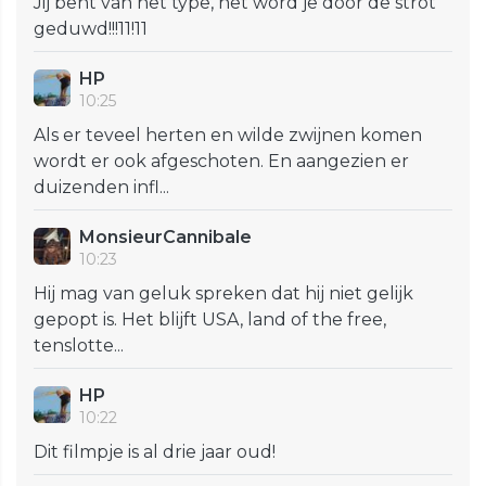
Jij bent van het type, het word je door de strot
geduwd!!!11!11
HP
10:25
Als er teveel herten en wilde zwijnen komen
wordt er ook afgeschoten. En aangezien er
duizenden infl...
MonsieurCannibale
10:23
Hij mag van geluk spreken dat hij niet gelijk
gepopt is. Het blijft USA, land of the free,
tenslotte...
HP
10:22
Dit filmpje is al drie jaar oud!