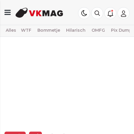
Alles
WTF
Bommetje
Hilarisch
OMFG
Pix Dump