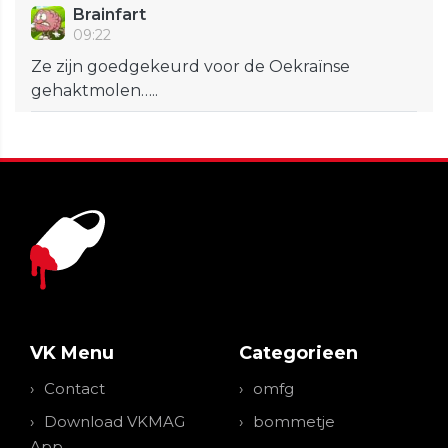
Brainfart
09:22
Ze zijn goedgekeurd voor de Oekraïnse
gehaktmolen…..
VK Menu
Categorieen
Contact
omfg
Download VKMAG
bommetje
App