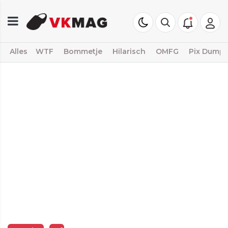
Alles
WTF
Bommetje
Hilarisch
OMFG
Pix Dump