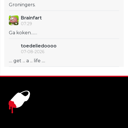
Groningers.
Brainfart
07:29
Ga koken……
toedeliedoooo
07-08-2026
.... get ... a ... life ....