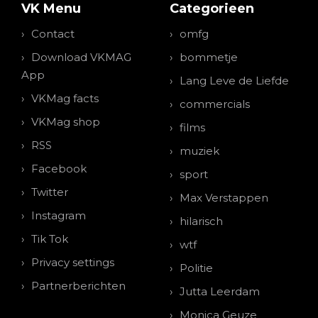
VK Menu
Categorieen
Contact
omfg
Download VKMAG
bommetje
App
Lang Leve de Liefde
VKMag facts
commercials
VKMag shop
films
RSS
muziek
Facebook
sport
Twitter
Max Verstappen
Instagram
hilarisch
Tik Tok
wtf
Privacy settings
Politie
Partnerberichten
Jutta Leerdam
Monica Geuze