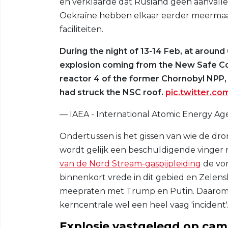
en verklaarde dat Rusland geen aanvallen
Oekraïne hebben elkaar eerder meermaal
faciliteiten.
During the night of 13-14 Feb, at around
explosion coming from the New Safe Co
reactor 4 of the former Chornobyl NPP,
had struck the NSC roof.
pic.twitter.c
— IAEA - International Atomic Energy Ag
Ondertussen is het gissen van wie de dro
wordt gelijk een beschuldigende vinger r
van de Nord Stream-gaspijpleiding
de vor
binnenkort vrede in dit gebied en Zelensk
meepraten met Trump en Putin. Daarom 
kerncentrale wel een heel vaag 'incident'
Explosie vastgelegd op cam