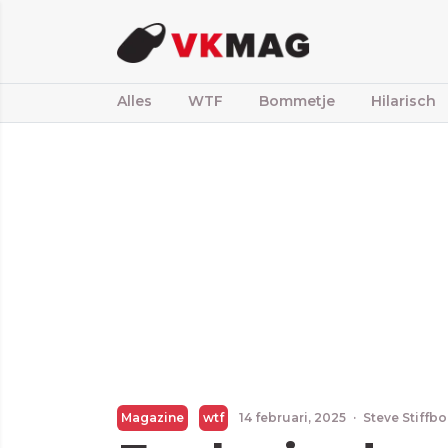
Alles
WTF
Bommetje
Hilarisch
Magazine
wtf
14 februari, 2025
·
Steve Stiffb