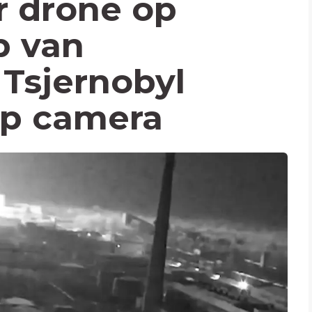
r drone op
p van
 Tsjernobyl
op camera