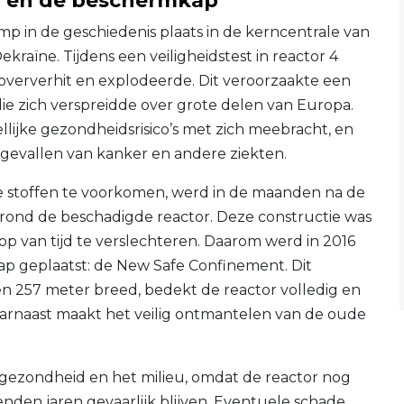
l en de beschermkap
mp in de geschiedenis plaats in de kerncentrale van
kraïne. Tijdens een veiligheidstest in reactor 4
e oververhit en explodeerde. Dit veroorzaakte een
ie zich verspreidde over grote delen van Europa.
llijke gezondheidsrisico’s met zich meebracht, en
gevallen van kanker en andere ziekten.
e stoffen te voorkomen, werd in de maanden na de
ond de beschadigde reactor. Deze constructie was
p van tijd te verslechteren. Daarom werd in 2016
p geplaatst: de New Safe Confinement. Dit
n 257 meter breed, bedekt de reactor volledig en
Daarnaast maakt het veilig ontmantelen van de oude
sgezondheid en het milieu, omdat de reactor nog
enden jaren gevaarlijk blijven. Eventuele schade