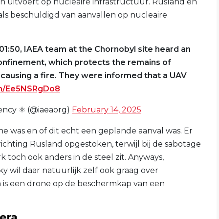
 uitvoert op nucleaire infrastructuur. Rusland en
s beschuldigd van aanvallen op nucleaire
 01:50, IAEA team at the Chornobyl site heard an
nfinement, which protects the remains of
 causing a fire. They were informed that a UAV
om/Ee5NSRgDo8
ency ⚛️ (@iaeaorg)
February 14, 2025
ne was en of dit echt een geplande aanval was. Er
ichting Rusland opgestoken, terwijl bij de sabotage
k toch ook anders in de steel zit. Anyways,
y wil daar natuurlijk zelf ook graag over
is een drone op de beschermkap van een
.
era