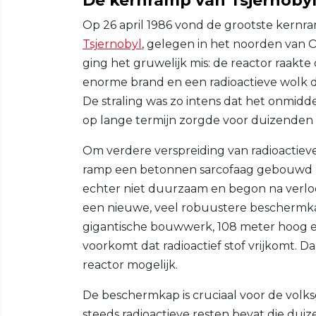
De kernramp van Tsjernoby
Op 26 april 1986 vond de grootste kernra
Tsjernobyl
, gelegen in het noorden van Oe
ging het gruwelijk mis: de reactor raakt
enorme brand en een radioactieve wolk d
De straling was zo intens dat het onmidde
op lange termijn zorgde voor duizenden 
Om verdere verspreiding van radioactiev
ramp een betonnen sarcofaag gebouwd r
echter niet duurzaam en begon na verloo
een nieuwe, veel robuustere beschermka
gigantische bouwwerk, 108 meter hoog e
voorkomt dat radioactief stof vrijkomt. 
reactor mogelijk.
De beschermkap is cruciaal voor de volk
steeds radioactieve resten bevat die duiz