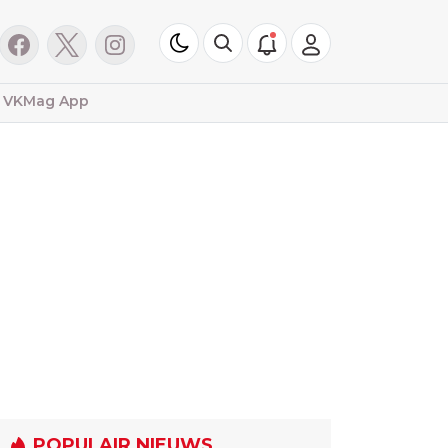
VKMag App
POPULAIR NIEUWS