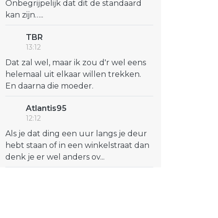
Onbegrijpelijk dat dit de standaard
kan zijn…..
TBR
13:12
Dat zal wel, maar ik zou d'r wel eens
helemaal uit elkaar willen trekken.
En daarna die moeder.
Atlantis95
12:12
Als je dat ding een uur langs je deur
hebt staan of in een winkelstraat dan
denk je er wel anders ov...