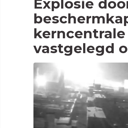
Explosie doo
beschermka
kerncentrale
vastgelegd 