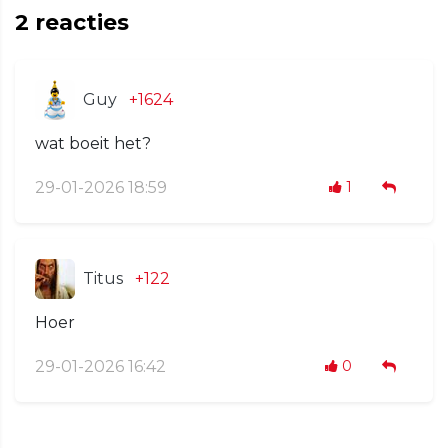
2
reacties
Guy
+1624
wat boeit het?
29-01-2026 18:59
1
Titus
+122
Hoer
29-01-2026 16:42
0