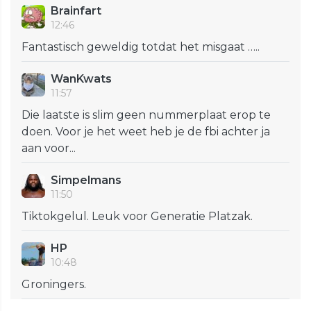
Brainfart
12:46
Fantastisch geweldig totdat het misgaat …..
WanKwats
11:57
Die laatste is slim geen nummerplaat erop te
doen. Voor je het weet heb je de fbi achter ja
aan voor...
Simpelmans
11:50
Tiktokgelul. Leuk voor Generatie Platzak.
HP
10:48
Groningers.