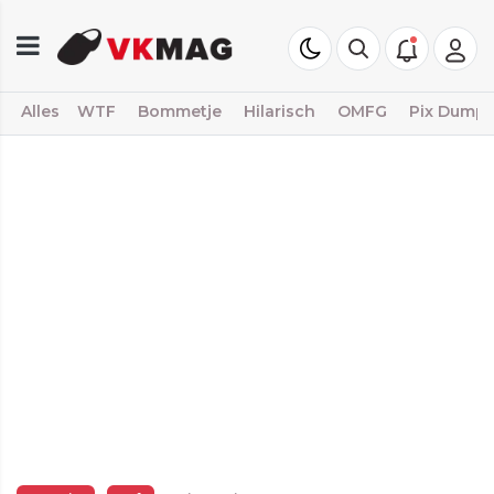
Alles
WTF
Bommetje
Hilarisch
OMFG
Pix Dump