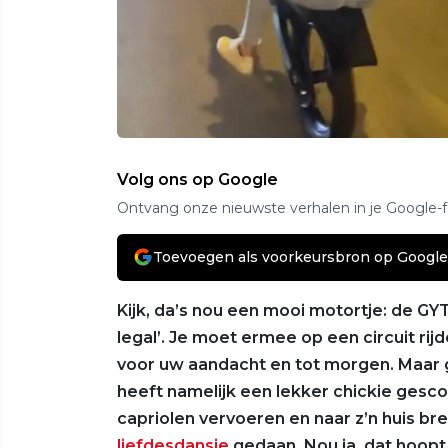
Volg ons op Google
Ontvang onze nieuwste verhalen in je Google-
Toevoegen als voorkeursbron op Google
Kijk, da’s nou een mooi motortje: de GYT
legal’. Je moet ermee op een circuit rij
voor uw aandacht en tot morgen. Maar
heeft namelijk een lekker chickie gesco
capriolen vervoeren en naar z’n huis b
liefdesdansje
gedaan. Nou ja, dat hoopt 