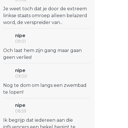
Je weet toch dat je door de extreem
linkse staats omroep alleen belazerd
word, de verspreider van...
nipe
09:01
Och laat hem zijn gang maar gaan
geen verlies!
nipe
09:00
Nog te dom om langs een zwembad
te lopen!
nipe
08:59
Ik begrijp dat iedereen aan die
influencers een hekel begint te