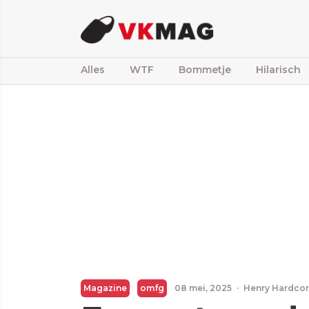
Alles
WTF
Bommetje
Hilarisch
Magazine
omfg
08 mei, 2025
·
Henry Hardco