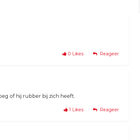
0
Likes
Reageer
g of hij rubber bij zich heeft.
1
Likes
Reageer