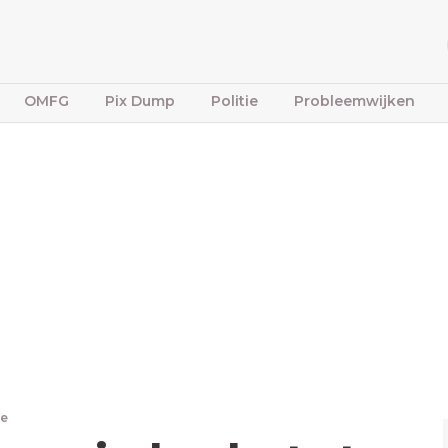
OMFG
Pix Dump
Politie
Probleemwijken
re