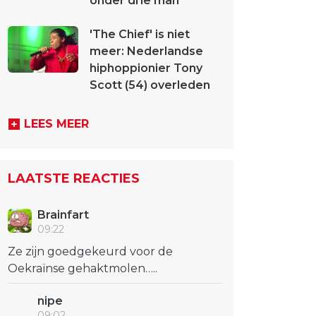
onder drie man
'The Chief' is niet
meer: Nederlandse
hiphoppionier Tony
Scott (54) overleden
LEES MEER
LAATSTE REACTIES
Brainfart
09:22
Ze zijn goedgekeurd voor de
Oekraïnse gehaktmolen…..
nipe
09:02