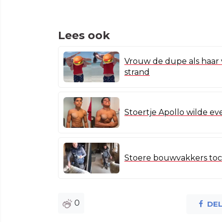
Lees ook
Vrouw de dupe als haar 
strand
Stoertje Apollo wilde ev
Stoere bouwvakkers toc
0
DE