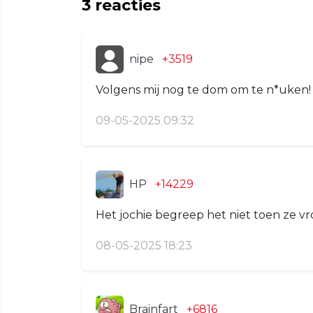
3
reacties
nipe
+3519
Volgens mij nog te dom om te n*uken!
09-05-2025 09:32
HP
+14229
Het jochie begreep het niet toen ze vroe
08-05-2025 18:23
Brainfart
+6816