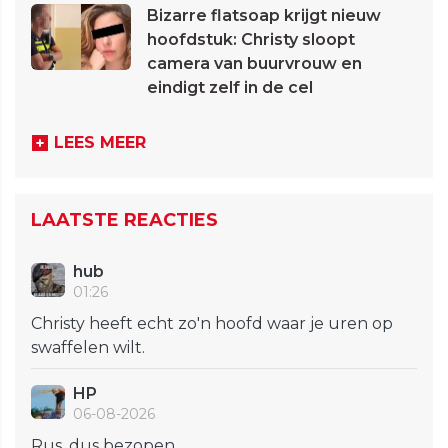
Bizarre flatsoap krijgt nieuw
hoofdstuk: Christy sloopt
camera van buurvrouw en
eindigt zelf in de cel
LEES MEER
LAATSTE REACTIES
hub
01:26
Christy heeft echt zo'n hoofd waar je uren op
swaffelen wilt.
HP
06-08-2026
Rus, dus bezopen.