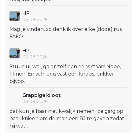
HP
06-08-2026
Mag je vinden, zo denk ik over elke (dode) rus.
FAFO.
HP
06-08-2026
Stuurlui, wal, ga dr zelf dan eens staan! Nope,
filmen. En ach, er is vast een kneus, prikker
bijvoo...
GrappigeIdioot
06-08-2026
dat kun je haar niet kwalijk nemen., ze ging op
haar knieën om de man een BJ te geven zodat
hij wat...