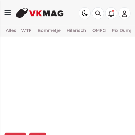
Alles
WTF
Bommetje
Hilarisch
OMFG
Pix Dump