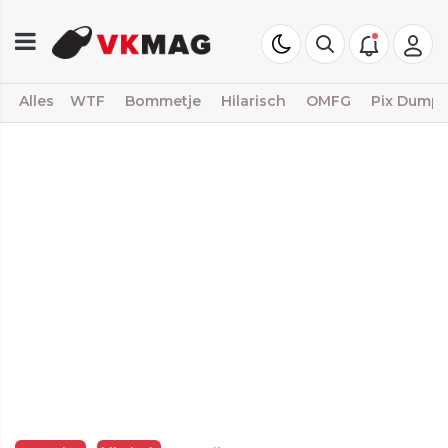
Alles
WTF
Bommetje
Hilarisch
OMFG
Pix Dump