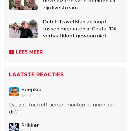
deze bizarre WTF-beelden uit
zijn livestream
Dutch Travel Maniac loopt
tussen migranten in Ceuta: 'Dit
verhaal klopt gewoon niet'
LEES MEER
LAATSTE REACTIES
Soepkip
12:22
Dat zou toch efficiënter moeten kunnen dan
dit?
Prikker