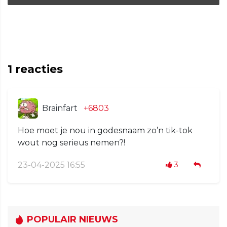
1
reacties
Brainfart
+6803
Hoe moet je nou in godesnaam zo’n tik-tok
wout nog serieus nemen?!
23-04-2025 16:55
3
POPULAIR NIEUWS