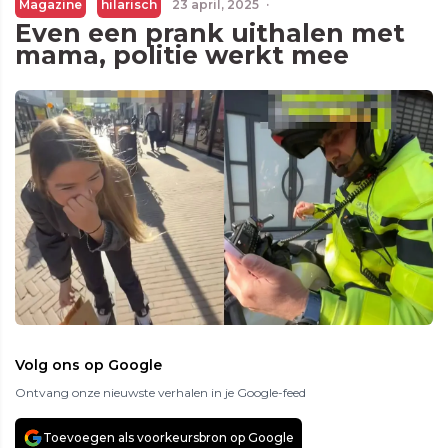
Magazine
hilarisch
23 april, 2025
·
Even een prank uithalen met
mama, politie werkt mee
Volg ons op Google
Ontvang onze nieuwste verhalen in je Google-feed
Toevoegen als voorkeursbron op Google