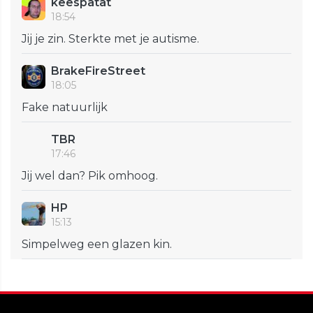
keespatat
18:54
Jij je zin. Sterkte met je autisme.
BrakeFireStreet
18:05
Fake natuurlijk
TBR
17:46
Jij wel dan? Pik omhoog.
HP
15:13
Simpelweg een glazen kin.