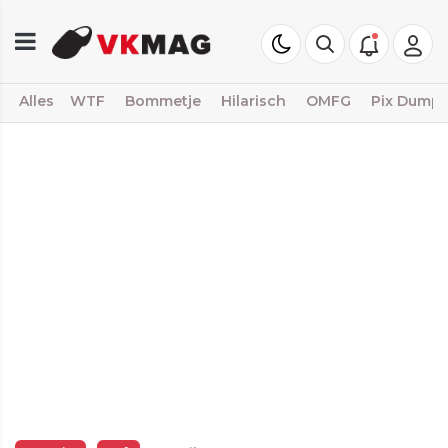
Alles
WTF
Bommetje
Hilarisch
OMFG
Pix Dump