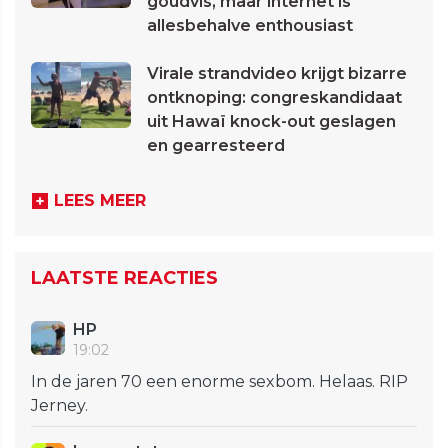
goudvis, maar internet is
allesbehalve enthousiast
Virale strandvideo krijgt bizarre
ontknoping: congreskandidaat
uit Hawaï knock-out geslagen
en gearresteerd
LEES MEER
LAATSTE REACTIES
HP
19:02
In de jaren 70 een enorme sexbom. Helaas. RIP
Jerney.