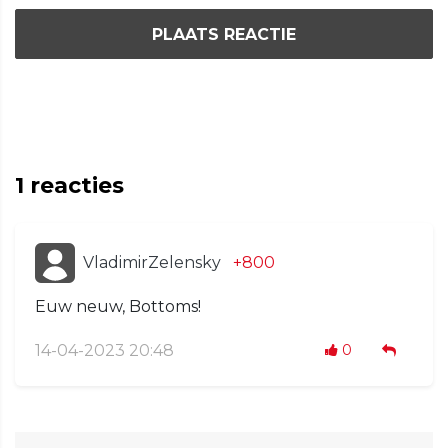
PLAATS REACTIE
1
reacties
VladimirZelensky
+800
Euw neuw, Bottoms!
14-04-2023 20:48
0