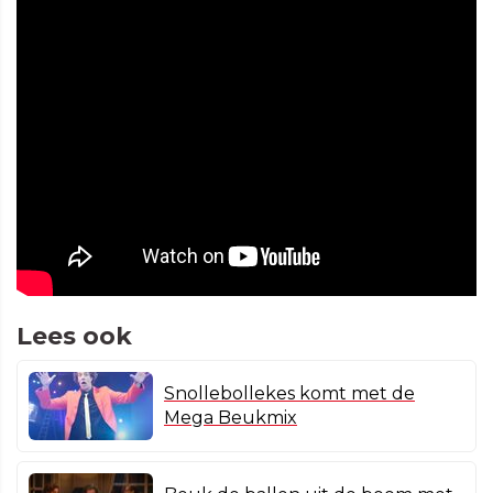
Lees ook
Snollebollekes komt met de
Mega Beukmix