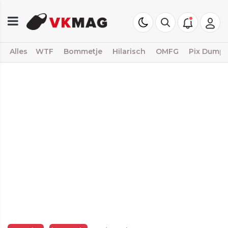
Alles
WTF
Bommetje
Hilarisch
OMFG
Pix Dump