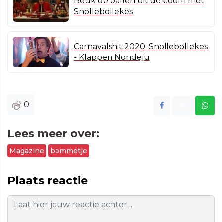
Beuk de ballen uit de boom met
Snollebollekes
Carnavalshit 2020: Snollebollekes
- Klappen Nondeju
0
Lees meer over:
Magazine
bommetje
Plaats reactie