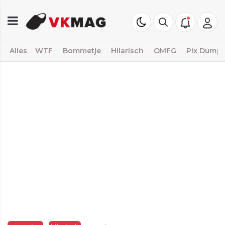
Alles
WTF
Bommetje
Hilarisch
OMFG
Pix Dump