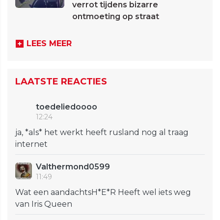
verrot tijdens bizarre
ontmoeting op straat
LEES MEER
LAATSTE REACTIES
toedeliedoooo
12:24
ja, *als* het werkt heeft rusland nog al traag
internet
Valthermond0599
11:49
Wat een aandachtsH*E*R Heeft wel iets weg
van Iris Queen