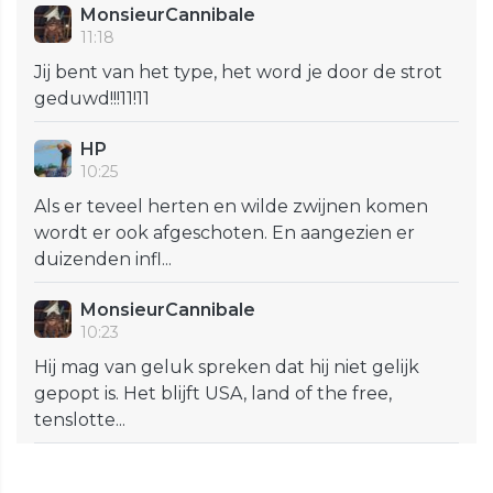
MonsieurCannibale
11:18
Jij bent van het type, het word je door de strot
geduwd!!!11!11
HP
10:25
Als er teveel herten en wilde zwijnen komen
wordt er ook afgeschoten. En aangezien er
duizenden infl...
MonsieurCannibale
10:23
Hij mag van geluk spreken dat hij niet gelijk
gepopt is. Het blijft USA, land of the free,
tenslotte...