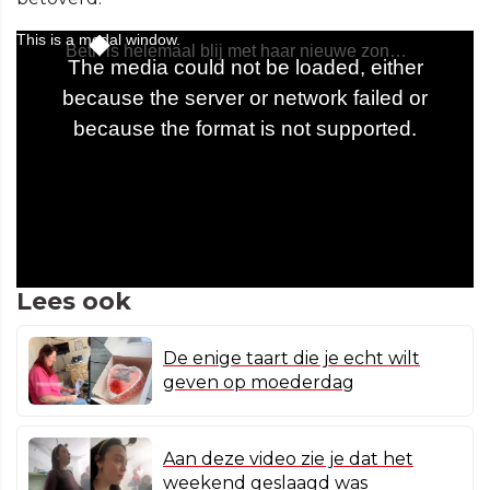
Lees ook
De enige taart die je echt wilt
geven op moederdag
Aan deze video zie je dat het
weekend geslaagd was