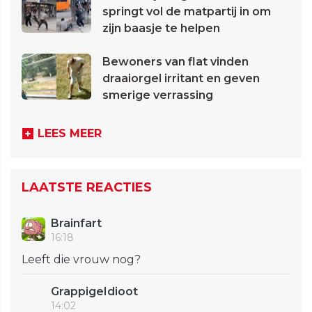
springt vol de matpartij in om
zijn baasje te helpen
Bewoners van flat vinden
draaiorgel irritant en geven
smerige verrassing
LEES MEER
LAATSTE REACTIES
Brainfart
16:18
Leeft die vrouw nog?
GrappigeIdioot
14:02