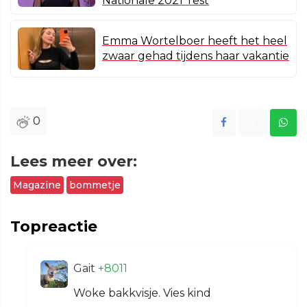
Nationale 2021 Test
Emma Wortelboer heeft het heel
zwaar gehad tijdens haar vakantie
0
Lees meer over:
Magazine
bommetje
Topreactie
Gait
+8011
Woke bakkvisje. Vies kind