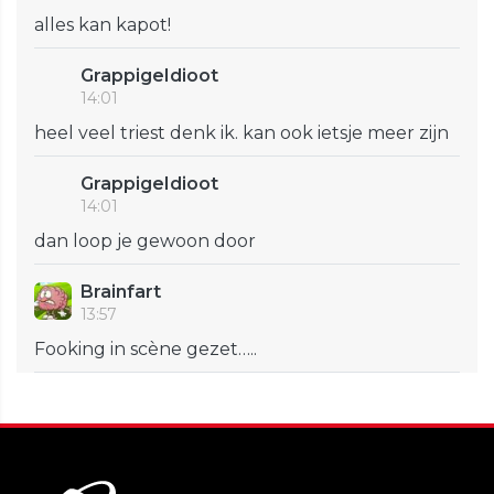
alles kan kapot!
GrappigeIdioot
14:01
heel veel triest denk ik. kan ook ietsje meer zijn
GrappigeIdioot
14:01
dan loop je gewoon door
Brainfart
13:57
Fooking in scène gezet…..