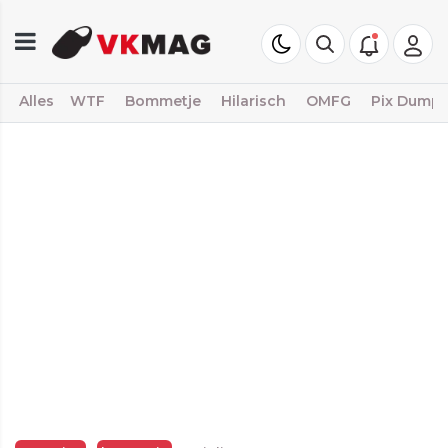
Alles
WTF
Bommetje
Hilarisch
OMFG
Pix Dump