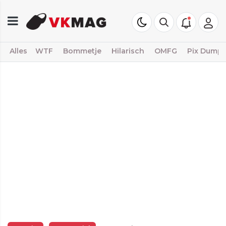
Alles
WTF
Bommetje
Hilarisch
OMFG
Pix Dump