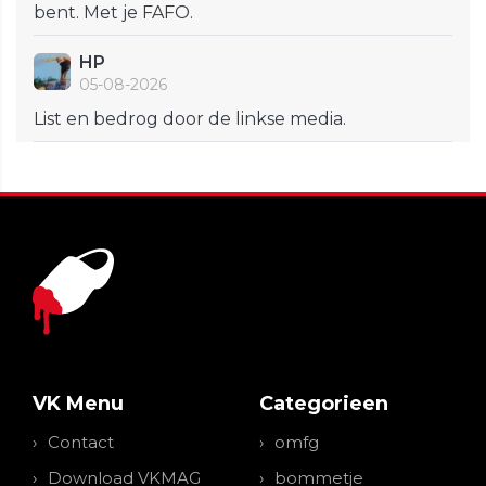
bent. Met je FAFO.
HP
05-08-2026
List en bedrog door de linkse media.
VK Menu
Categorieen
Contact
omfg
Download VKMAG
bommetje