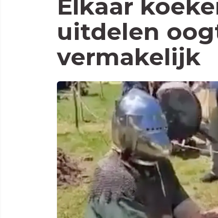
Elkaar koek
uitdelen oogt
vermakelijk