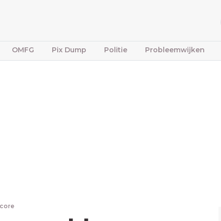
OMFG
Pix Dump
Politie
Probleemwijken
core