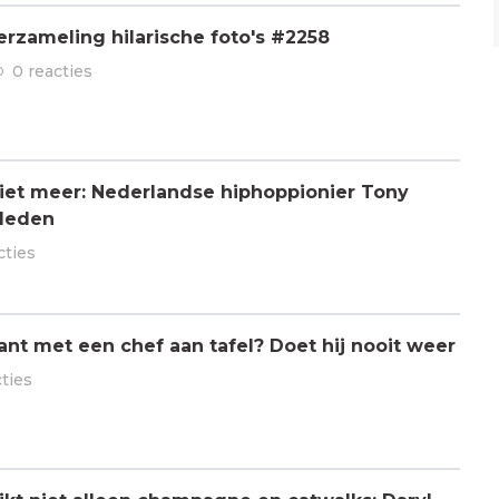
rzameling hilarische foto's #2258
0 reacties
 niet meer: Nederlandse hiphoppionier Tony
rleden
cties
ant met een chef aan tafel? Doet hij nooit weer
cties