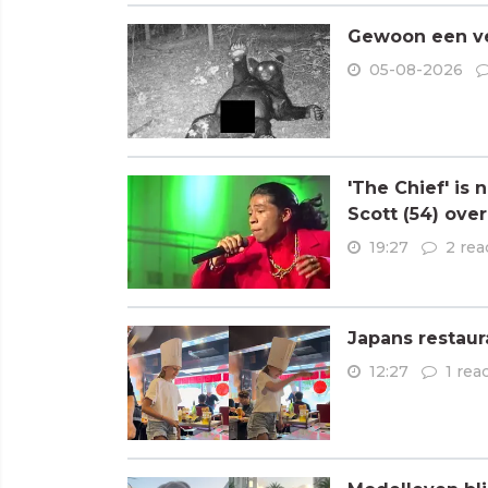
Gewoon een ve
05-08-2026
'The Chief' is
Scott (54) ove
19:27
2 rea
Japans restaur
12:27
1 rea