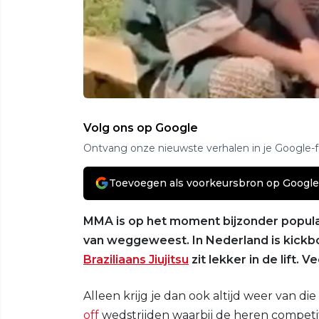
Volg ons op Google
Ontvang onze nieuwste verhalen in je Google-
Toevoegen als voorkeursbron op Google
MMA is op het moment bijzonder populai
van weggeweest. In Nederland is kickbo
Braziliaans Jiujitsu
zit lekker in de lift. V
Alleen krijg je dan ook altijd weer van di
off
wedstrijden waarbij de heren competit