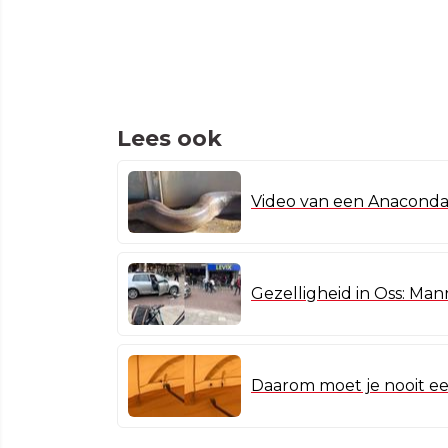
Lees ook
Video van een Anaconda 
Gezelligheid in Oss: Man
Daarom moet je nooit een