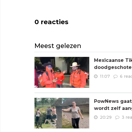
0
reacties
Meest gelezen
Mexicaanse Tik
doodgeschoten
11:07
6 rea
PowNews gaat 
wordt zelf aa
20:29
3 re