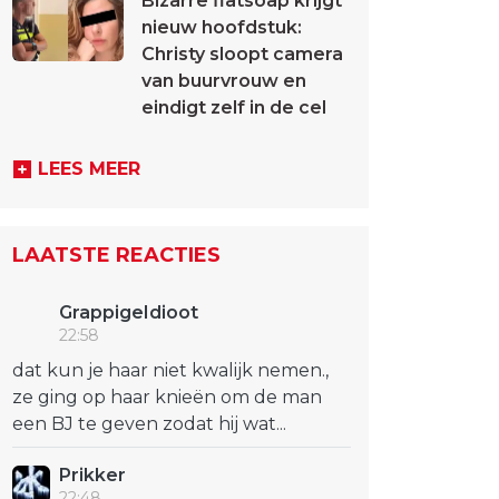
Bizarre flatsoap krijgt
nieuw hoofdstuk:
Christy sloopt camera
van buurvrouw en
eindigt zelf in de cel
LEES MEER
LAATSTE REACTIES
GrappigeIdioot
22:58
dat kun je haar niet kwalijk nemen.,
ze ging op haar knieën om de man
een BJ te geven zodat hij wat...
Prikker
22:48