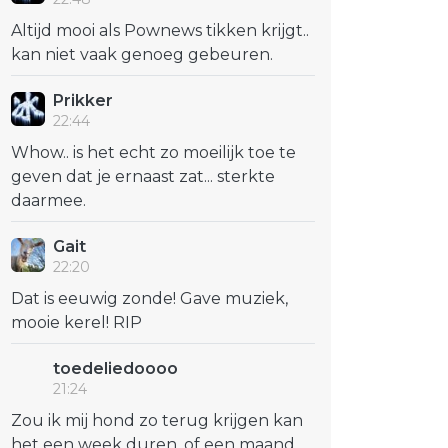
Altijd mooi als Pownews tikken krijgt..
kan niet vaak genoeg gebeuren.
Prikker
22:44
Whow.. is het echt zo moeilijk toe te
geven dat je ernaast zat... sterkte
daarmee.
Gait
22:20
Dat is eeuwig zonde! Gave muziek,
mooie kerel! RIP
toedeliedoooo
21:24
Zou ik mij hond zo terug krijgen kan
het een week duren, of een maand,