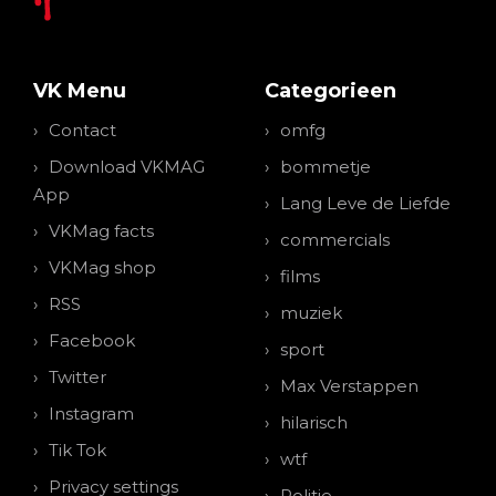
VK Menu
Categorieen
Contact
omfg
Download VKMAG
bommetje
App
Lang Leve de Liefde
VKMag facts
commercials
VKMag shop
films
RSS
muziek
Facebook
sport
Twitter
Max Verstappen
Instagram
hilarisch
Tik Tok
wtf
Privacy settings
Politie