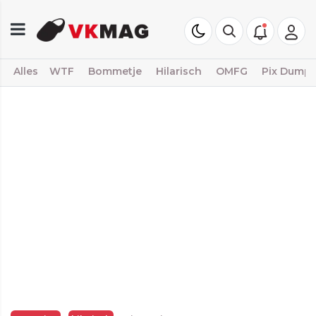
Alles
WTF
Bommetje
Hilarisch
OMFG
Pix Dump