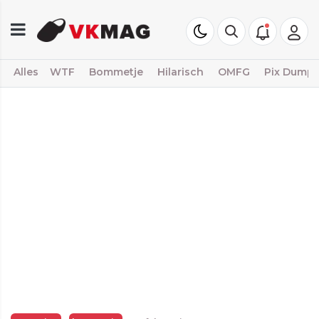
Alles
WTF
Bommetje
Hilarisch
OMFG
Pix Dump