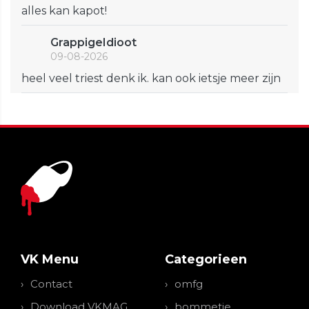
alles kan kapot!
GrappigeIdioot
09-08-2026
heel veel triest denk ik. kan ook ietsje meer zijn
VK Menu
Categorieen
Contact
omfg
Download VKMAG
bommetje