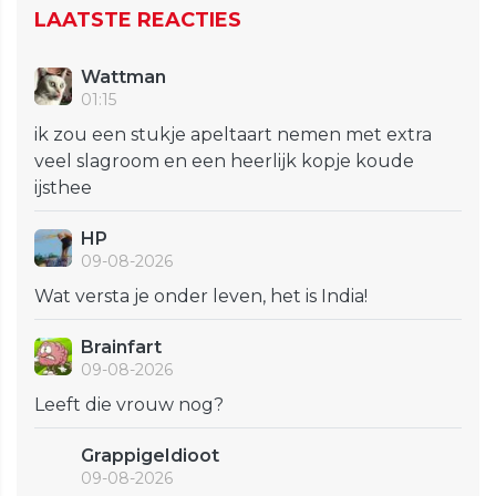
LAATSTE REACTIES
Wattman
01:15
ik zou een stukje apeltaart nemen met extra
veel slagroom en een heerlijk kopje koude
ijsthee
HP
09-08-2026
Wat versta je onder leven, het is India!
Brainfart
09-08-2026
Leeft die vrouw nog?
GrappigeIdioot
09-08-2026