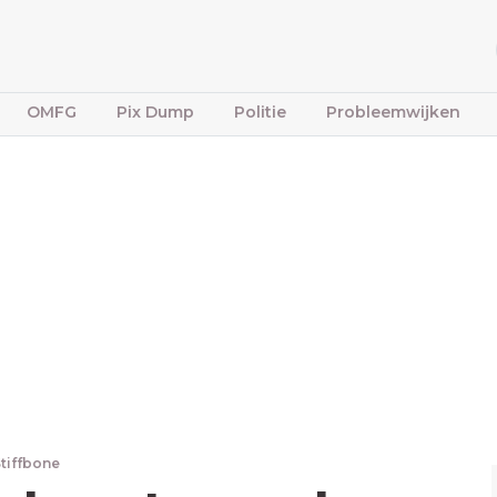
OMFG
Pix Dump
Politie
Probleemwijken
Stiffbone