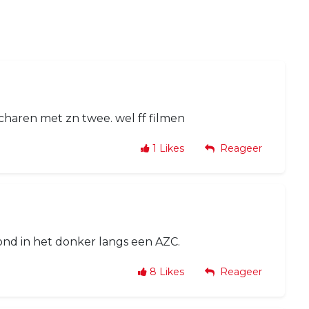
haren met zn twee. wel ff filmen
1
Likes
Reageer
vond in het donker langs een AZC.
8
Likes
Reageer