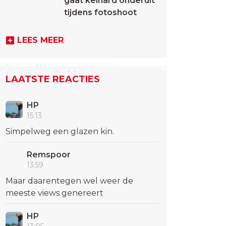
gaat keihard onderuit
tijdens fotoshoot
LEES MEER
LAATSTE REACTIES
HP
15:13
Simpelweg een glazen kin.
Remspoor
13:59
Maar daarentegen wel weer de
meeste views genereert
HP