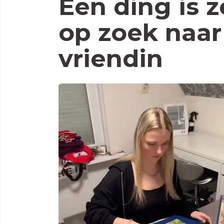
Een ding is z
op zoek naa
vriendin