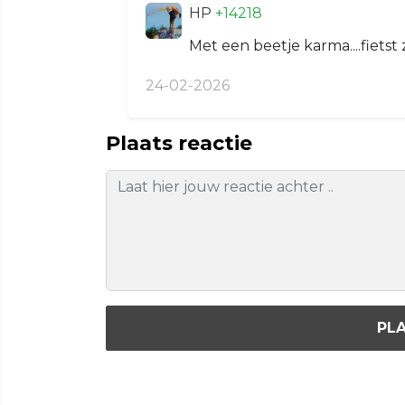
HP
+14218
Met een beetje karma....fiets
24-02-2026
Plaats reactie
PLA