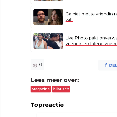
Ga niet met je vriendin 
wilt
Live Photo pakt onverw
vriendin en falend vrie
0
DE
Lees meer over:
Magazine
hilarisch
Topreactie