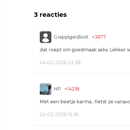
3
reacties
GrappigeIdioot
+3677
dat roept om goedmaak seks. Lekker sc
24-02-2026 22:38
HP
+14218
Met een beetje karma....fietst ze vana
24-02-2026 15:36