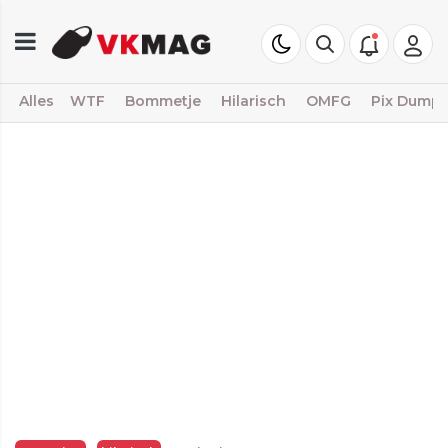
Alles
WTF
Bommetje
Hilarisch
OMFG
Pix Dump