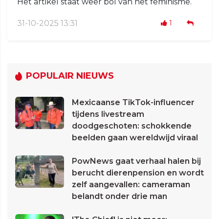
Het artikel staat weer bol van het feminisme.
31-10-2025 13:31
1
POPULAIR NIEUWS
Mexicaanse TikTok-influencer
tijdens livestream
doodgeschoten: schokkende
beelden gaan wereldwijd viraal
PowNews gaat verhaal halen bij
berucht dierenpension en wordt
zelf aangevallen: cameraman
belandt onder drie man