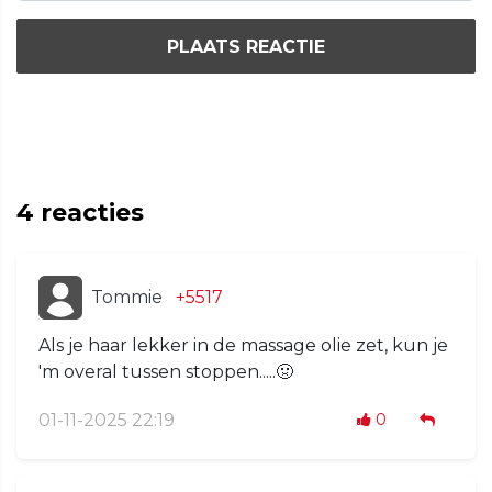
PLAATS REACTIE
4
reacties
Tommie
+5517
Als je haar lekker in de massage olie zet, kun je
'm overal tussen stoppen.....🤢
01-11-2025 22:19
0