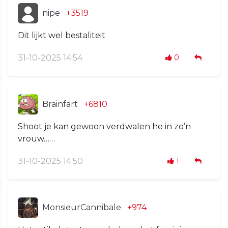
nipe
+3519
Dit lijkt wel bestaliteit
31-10-2025 14:54
0
Brainfart
+6810
Shoot je kan gewoon verdwalen he in zo’n
vrouw……
31-10-2025 14:50
1
MonsieurCannibale
+974