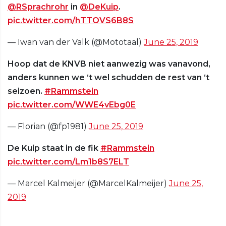
@RSprachrohr
in
@DeKuip
.
pic.twitter.com/hTTOVS6B8S
— Iwan van der Valk (@Mototaal)
June 25, 2019
Hoop dat de KNVB niet aanwezig was vanavond,
anders kunnen we ‘t wel schudden de rest van ‘t
seizoen.
#Rammstein
pic.twitter.com/WWE4vEbg0E
— Florian (@fp1981)
June 25, 2019
De Kuip staat in de fik
#Rammstein
pic.twitter.com/Lm1b8S7ELT
— Marcel Kalmeijer (@MarcelKalmeijer)
June 25,
2019