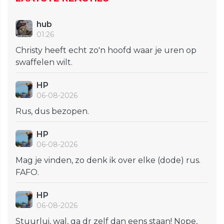
hub
01:26
Christy heeft echt zo'n hoofd waar je uren op
swaffelen wilt.
HP
06-08-2026
Rus, dus bezopen.
HP
06-08-2026
Mag je vinden, zo denk ik over elke (dode) rus.
FAFO.
HP
06-08-2026
Stuurlui, wal, ga dr zelf dan eens staan! Nope,