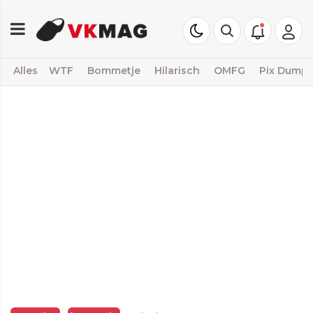
Alles
WTF
Bommetje
Hilarisch
OMFG
Pix Dump