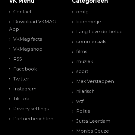
VK Menu
Categorieen
Contact
omfg
Download VKMAG
bommetje
App
Lang Leve de Liefde
VKMag facts
commercials
VKMag shop
films
RSS
muziek
Facebook
sport
Twitter
Max Verstappen
Instagram
hilarisch
Tik Tok
wtf
Privacy settings
Politie
Partnerberichten
Jutta Leerdam
Monica Geuze