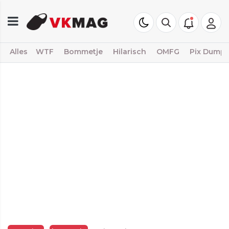
Alles
WTF
Bommetje
Hilarisch
OMFG
Pix Dump