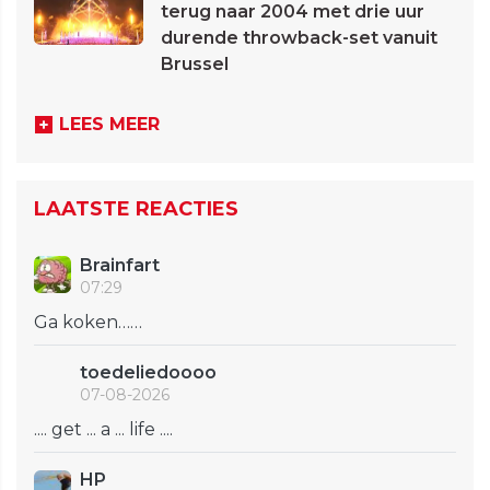
terug naar 2004 met drie uur
durende throwback-set vanuit
Brussel
LEES MEER
LAATSTE REACTIES
Brainfart
07:29
Ga koken……
toedeliedoooo
07-08-2026
.... get ... a ... life ....
HP