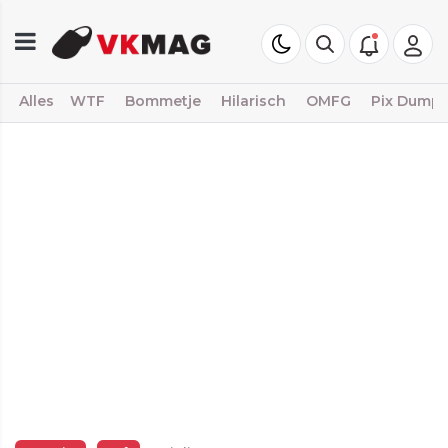
Alles
WTF
Bommetje
Hilarisch
OMFG
Pix Dump