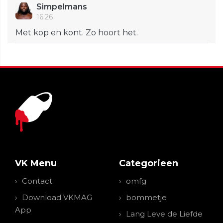
Simpelmans
16:26
Met kop en kont. Zo hoort het.
VK Menu
Categorieen
Contact
omfg
Download VKMAG
bommetje
App
Lang Leve de Liefde