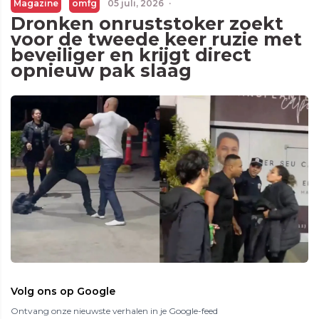
Magazine
omfg
05 juli, 2026
·
Dronken onruststoker zoekt
voor de tweede keer ruzie met
beveiliger en krijgt direct
opnieuw pak slaag
Volg ons op Google
Ontvang onze nieuwste verhalen in je Google-feed