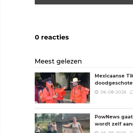
0
reacties
Meest gelezen
Mexicaanse Tik
doodgeschoten
06-08-2026
PowNews gaat 
wordt zelf aa