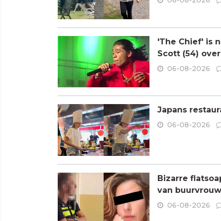
06-08-2026
'The Chief' is
Scott (54) ove
06-08-2026
Japans restaur
06-08-2026
Bizarre flatso
van buurvrouw 
06-08-2026