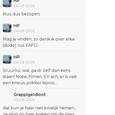
HP
06-08-2026
Rus, dus bezopen.
HP
06-08-2026
Mag je vinden, zo denk ik over elke
(dode) rus. FAFO.
HP
06-08-2026
Stuurlui, wal, ga dr zelf dan eens
staan! Nope, filmen. En ach, er is vast
een kneus, prikker bijvoo...
GrappigeIdioot
06-08-2026
dat kun je haar niet kwalijk nemen.,
ze ging op haar knieën om de man