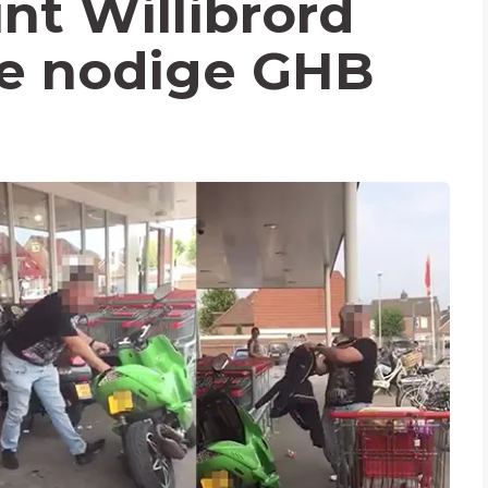
int Willibrord
de nodige GHB