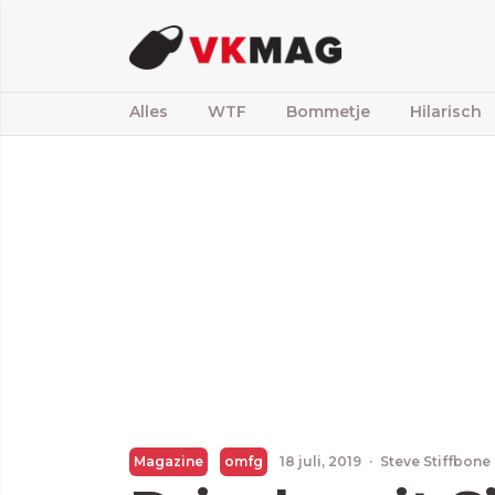
Alles
WTF
Bommetje
Hilarisch
Magazine
omfg
18 juli, 2019
·
Steve Stiffbone