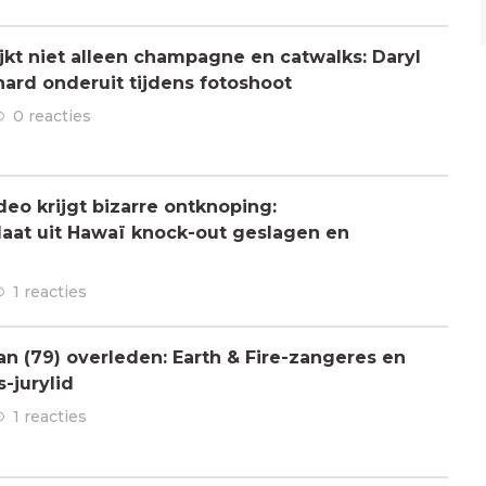
jkt niet alleen champagne en catwalks: Daryl
hard onderuit tijdens fotoshoot
0 reacties
deo krijgt bizarre ontknoping:
aat uit Hawaï knock-out geslagen en
1 reacties
 (79) overleden: Earth & Fire-zangeres en
-jurylid
1 reacties