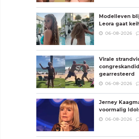
Modelleven bli
Leora gaat kei
06-08-2026
Virale strandvi
congreskandid
gearresteerd
06-08-2026
Jerney Kaagman
voormalig Idols
06-08-2026