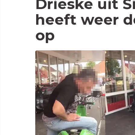
Drieske uit S
heeft weer 
op