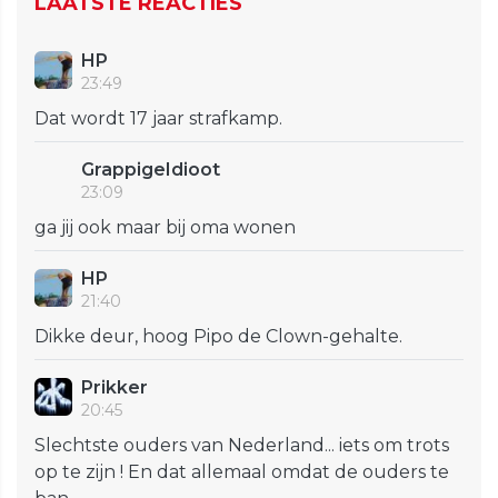
LAATSTE REACTIES
HP
23:49
Dat wordt 17 jaar strafkamp.
GrappigeIdioot
23:09
ga jij ook maar bij oma wonen
HP
21:40
Dikke deur, hoog Pipo de Clown-gehalte.
Prikker
20:45
Slechtste ouders van Nederland... iets om trots
op te zijn ! En dat allemaal omdat de ouders te