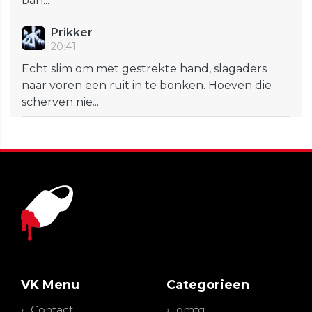
ban...
Prikker
20:41
Echt slim om met gestrekte hand, slagaders
naar voren een ruit in te bonken. Hoeven die
scherven nie...
VK Menu
Categorieen
Contact
omfg