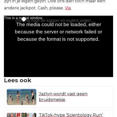
zijn in je eigen gezin. Doe ons dan toch maar een
andere jackpot. Cash, please.
Via
.
Lees ook
Jazlyn wordt vast geen
bruidsmeisje
TikTok-hype ‘Scientology Run’