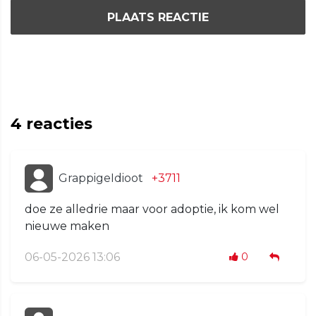
PLAATS REACTIE
4
reacties
GrappigeIdioot
+3711
doe ze alledrie maar voor adoptie, ik kom wel
nieuwe maken
06-05-2026 13:06
0