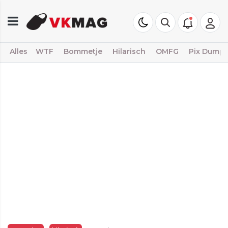
Alles
WTF
Bommetje
Hilarisch
OMFG
Pix Dump