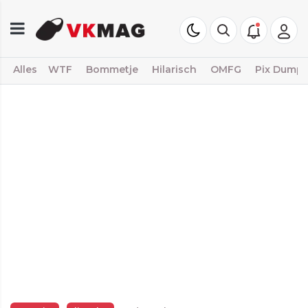
Alles
WTF
Bommetje
Hilarisch
OMFG
Pix Dump