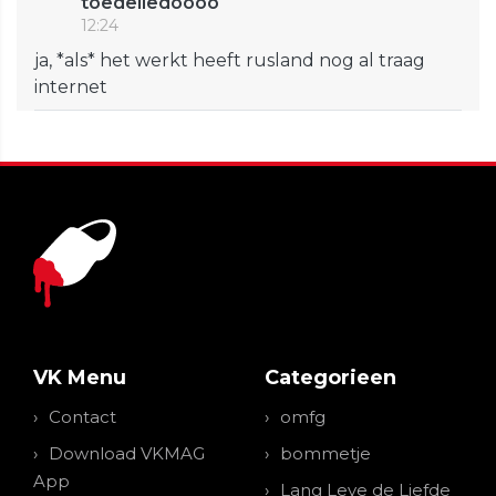
toedeliedoooo
12:24
ja, *als* het werkt heeft rusland nog al traag
internet
VK Menu
Categorieen
Contact
omfg
Download VKMAG
bommetje
App
Lang Leve de Liefde