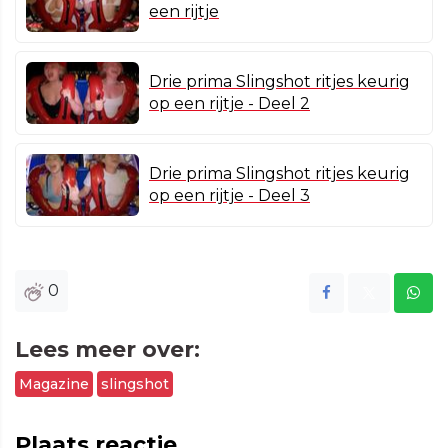
een rijtje
Drie prima Slingshot ritjes keurig
op een rijtje - Deel 2
Drie prima Slingshot ritjes keurig
op een rijtje - Deel 3
0
Lees meer over:
Magazine
slingshot
Plaats reactie