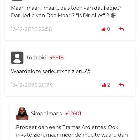
Maar.. maar... maar... da's toch van dat liedje..?
Dat liedje van Doe Maar..? "Is Dit Alles"..? 😂
13-12-2023 22:56
0
Tommie
+5518
Waardeloze serie...nix te zien...🙄
13-12-2023 20:24
2
Simpelmans
+12601
Probeer dan eens Tramas Ardientes. Ook
niks te zien, maar meer de moeite waard dan