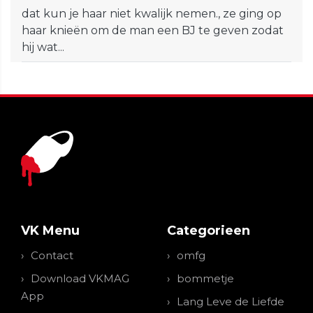
dat kun je haar niet kwalijk nemen., ze ging op
haar knieën om de man een BJ te geven zodat
hij wat...
VK Menu
Categorieen
Contact
omfg
Download VKMAG
bommetje
App
Lang Leve de Liefde