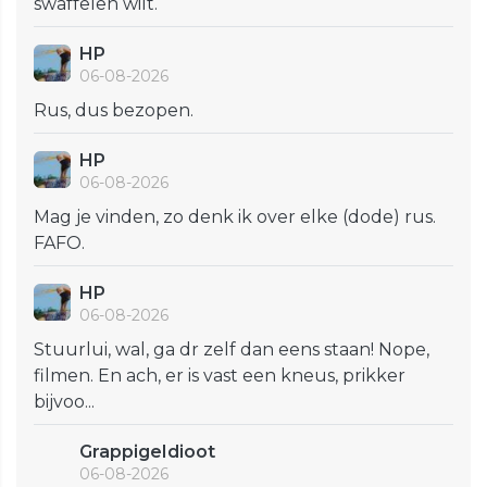
swaffelen wilt.
HP
06-08-2026
Rus, dus bezopen.
HP
06-08-2026
Mag je vinden, zo denk ik over elke (dode) rus.
FAFO.
HP
06-08-2026
Stuurlui, wal, ga dr zelf dan eens staan! Nope,
filmen. En ach, er is vast een kneus, prikker
bijvoo...
GrappigeIdioot
06-08-2026