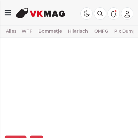
Alles
WTF
Bommetje
Hilarisch
OMFG
Pix Dump