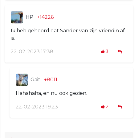
HP
+14226
Ik heb gehoord dat Sander van zijn vriendin af
is.
22-02-2023 17:38
3
Gait
+8011
Hahahaha, en nu ook gezien.
22-02-2023 19:23
2