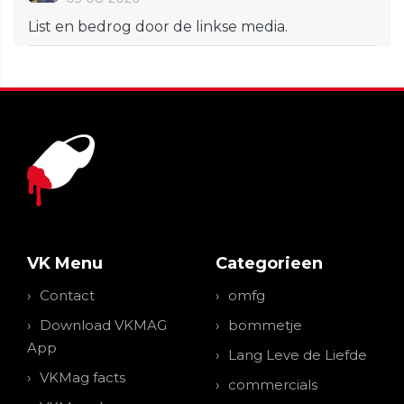
List en bedrog door de linkse media.
VK Menu
Categorieen
Contact
omfg
Download VKMAG
bommetje
App
Lang Leve de Liefde
VKMag facts
commercials