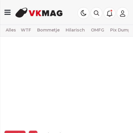
Alles
WTF
Bommetje
Hilarisch
OMFG
Pix Dump