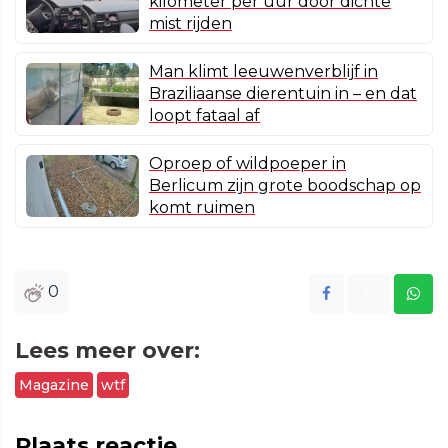
kilometer per uur door dichte
mist rijden
Man klimt leeuwenverblijf in
Braziliaanse dierentuin in – en dat
loopt fataal af
Oproep of wildpoeper in
Berlicum zijn grote boodschap op
komt ruimen
0
Lees meer over:
Magazine
wtf
Plaats reactie