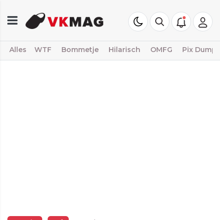
Alles
WTF
Bommetje
Hilarisch
OMFG
Pix Dump