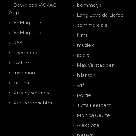
Download VKMAG
bommetje
App
Lang Leve de Liefde
VKMag facts
commercials
VKMag shop
films
RSS
muziek
Facebook
sport
Twitter
Max Verstappen
Instagram
hilarisch
Tik Tok
wtf
Privacy settings
Politie
Partnerberichten
Jutta Leerdam
Monica Geuze
Alex Soze
nieuws