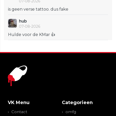
07-08-2026
is geen verse tattoo. dus fake
hub
07-08-2026
Hulde voor de KMar 👍
VK Menu
Categorieen
Contact
omfg