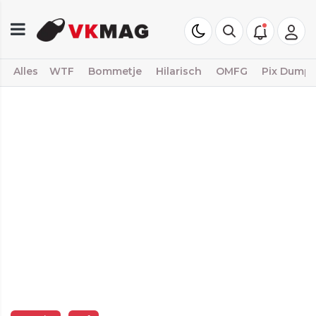
Alles
WTF
Bommetje
Hilarisch
OMFG
Pix Dump