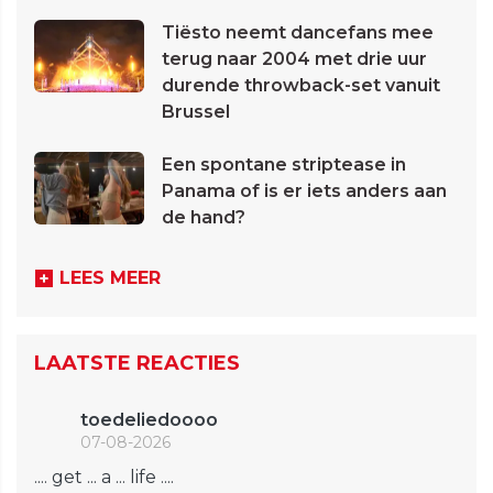
Tiësto neemt dancefans mee
terug naar 2004 met drie uur
durende throwback-set vanuit
Brussel
Een spontane striptease in
Panama of is er iets anders aan
de hand?
LEES MEER
LAATSTE REACTIES
toedeliedoooo
07-08-2026
.... get ... a ... life ....