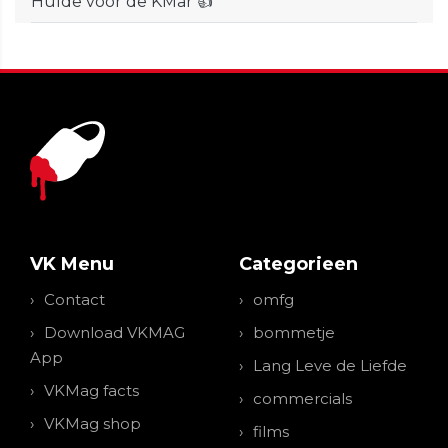
Hulde voor de KMar 👍
VK Menu
Categorieen
Contact
omfg
Download VKMAG
bommetje
App
Lang Leve de Liefde
VKMag facts
commercials
VKMag shop
films