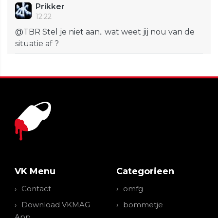
Prikker
12:22
@TBR Stel je niet aan.. wat weet jij nou van de
situatie af ?
VK Menu
Categorieen
Contact
omfg
Download VKMAG
bommetje
App