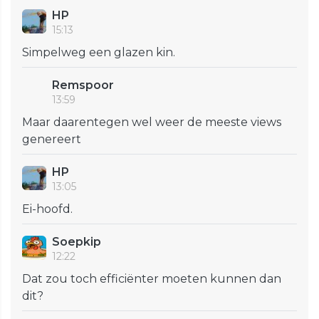
HP
15:13
Simpelweg een glazen kin.
Remspoor
13:59
Maar daarentegen wel weer de meeste views
genereert
HP
13:05
Ei-hoofd.
Soepkip
12:22
Dat zou toch efficiënter moeten kunnen dan
dit?