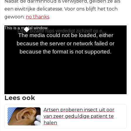
Nadat de darminhoud is verwijderd, gelden ze als
een eiwitrijke delicatesse. Voor ons blijft het toch
gewoon:
no thanks
.
Lees ook
Artsen proberen insect uit oor
van zeer geduldige patient te
halen