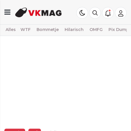
Alles
WTF
Bommetje
Hilarisch
OMFG
Pix Dump