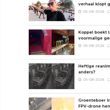
verhaal klopt 
05-08-2026
Koppel boekt l
voormalige ge
05-08-2026
Heftige reanim
anders?
05-08-2026
Groenteboer in
FPV-drone hem 