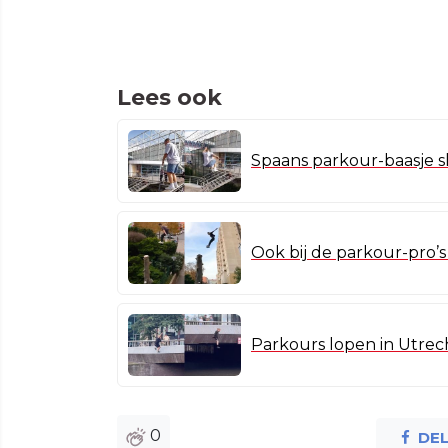
Lees ook
Spaans parkour-baasje s
Ook bij de parkour-pro’s
Parkours lopen in Utrech
0
DE