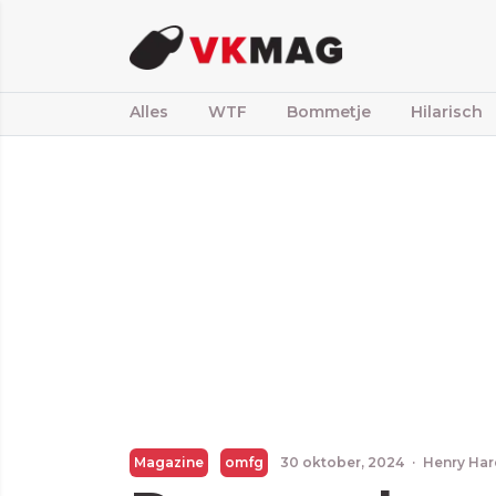
Alles
WTF
Bommetje
Hilarisch
Magazine
omfg
30 oktober, 2024
·
Henry Ha