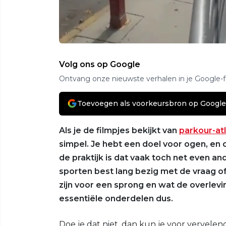
Volg ons op Google
Ontvang onze nieuwste verhalen in je Google-
Toevoegen als voorkeursbron op Google
Als je de filmpjes bekijkt van
parkour-at
simpel. Je hebt een doel voor ogen, en d
de praktijk is dat vaak toch net even an
sporten best lang bezig met de vraag of
zijn voor een sprong en wat de overlevi
essentiële onderdelen dus.
Doe je dat niet, dan kun je voor vervel