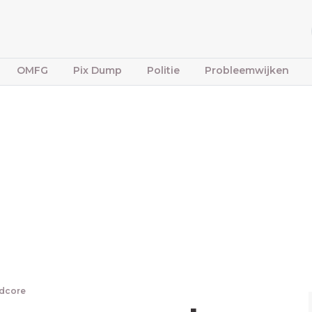
OMFG
Pix Dump
Politie
Probleemwijken
rdcore