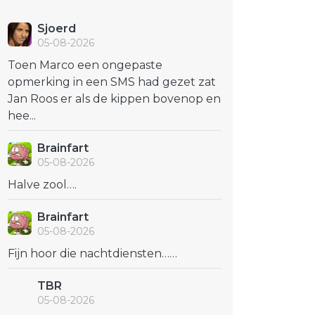
Sjoerd
05-08-2026
Toen Marco een ongepaste
opmerking in een SMS had gezet zat
Jan Roos er als de kippen bovenop en
hee...
Brainfart
05-08-2026
Halve zool….
Brainfart
05-08-2026
Fijn hoor die nachtdiensten……
TBR
05-08-2026