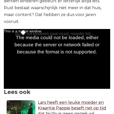
dertien kinderen gebeurt er letterlijk altijd iets.
Rust bestaat waarschijnlijk niet meer in dat huis,
maar content? Dat hebben ze dus voor jaren
vooruit.
Lees ook
Lars heeft een leuke moeder en
Kraantje Pappie beseft net op tijd
dat hij thuis geen gezeik wil