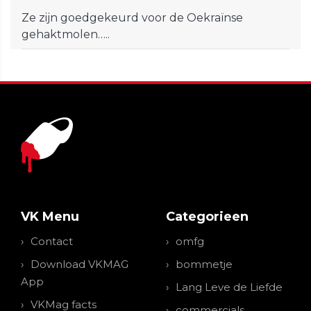
Ze zijn goedgekeurd voor de Oekraïnse
gehaktmolen…..
VK Menu
Categorieen
Contact
omfg
Download VKMAG
bommetje
App
Lang Leve de Liefde
VKMag facts
commercials