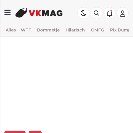
Alles
WTF
Bommetje
Hilarisch
OMFG
Pix Dump