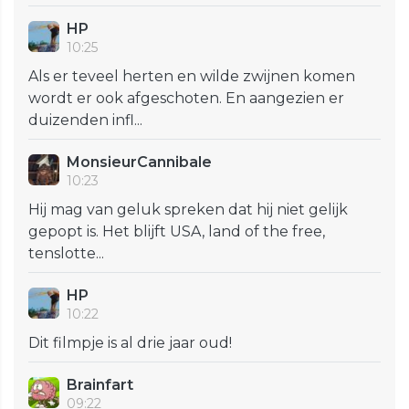
HP
10:25
Als er teveel herten en wilde zwijnen komen
wordt er ook afgeschoten. En aangezien er
duizenden infl...
MonsieurCannibale
10:23
Hij mag van geluk spreken dat hij niet gelijk
gepopt is. Het blijft USA, land of the free,
tenslotte...
HP
10:22
Dit filmpje is al drie jaar oud!
Brainfart
09:22