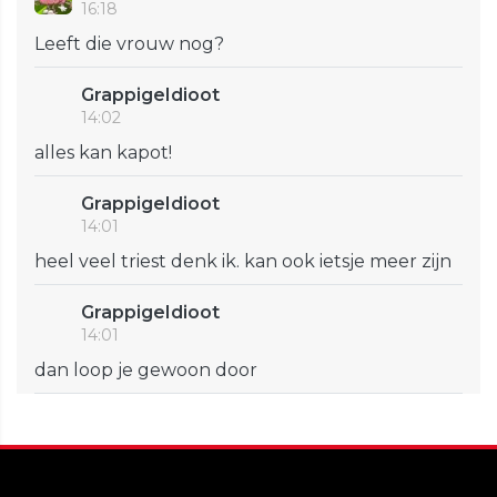
16:18
Leeft die vrouw nog?
GrappigeIdioot
14:02
alles kan kapot!
GrappigeIdioot
14:01
heel veel triest denk ik. kan ook ietsje meer zijn
GrappigeIdioot
14:01
dan loop je gewoon door