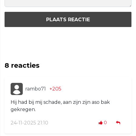
PLAATS REACTIE
8
reacties
rambo71
+205
Hij had bij mij schade, aan zijn zijn aso bak
gekregen.
24-11-2025 21:10
0