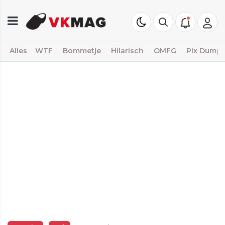
Alles
WTF
Bommetje
Hilarisch
OMFG
Pix Dump