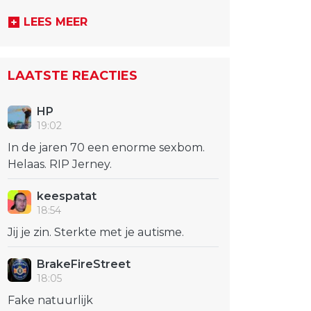
LEES MEER
LAATSTE REACTIES
HP
19:02
In de jaren 70 een enorme sexbom.
Helaas. RIP Jerney.
keespatat
18:54
Jij je zin. Sterkte met je autisme.
BrakeFireStreet
18:05
Fake natuurlijk