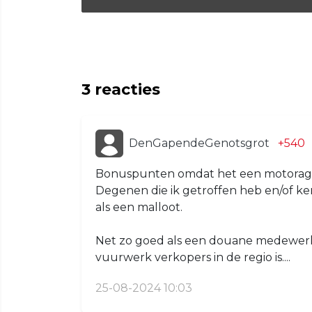
3
reacties
DenGapendeGenotsgrot
+540
Bonuspunten omdat het een motoragent
Degenen die ik getroffen heb en/of ken 
als een malloot.
Net zo goed als een douane medewerke
vuurwerk verkopers in de regio is....
25-08-2024 10:03