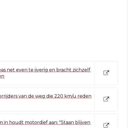
as net even te ijverig en bracht zichzelf
en
rrijders van de weg die 220 km/u reden
 in houdt motordief aan: "Staan blijven