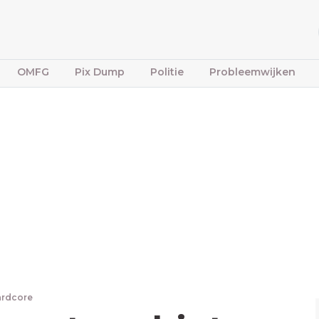
OMFG
Pix Dump
Politie
Probleemwijken
ardcore