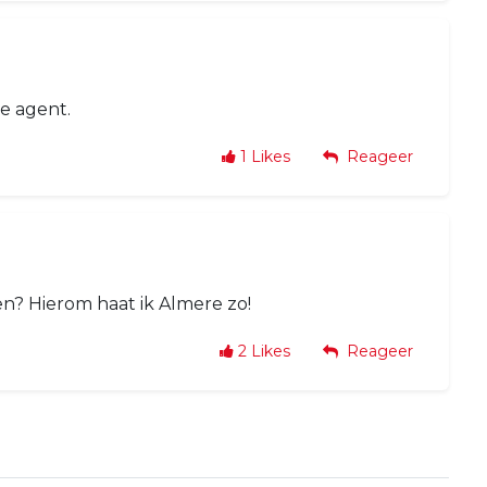
de agent.
1
Likes
Reageer
n? Hierom haat ik Almere zo!
2
Likes
Reageer