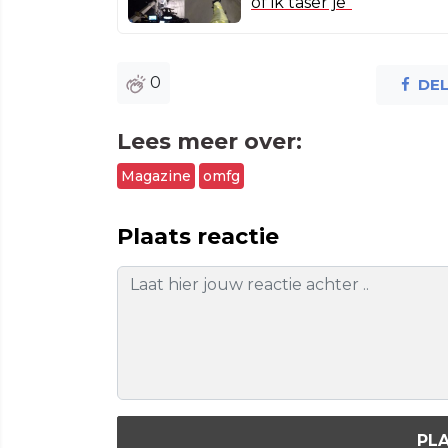
of ik taser je"
0
DE
Lees meer over:
Magazine
omfg
Plaats reactie
PLA