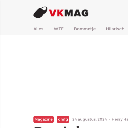
Alles
WTF
Bommetje
Hilarisch
Magazine
omfg
24 augustus, 2024
·
Henry H