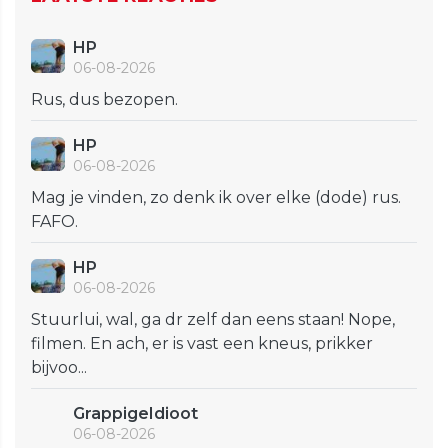
HP
06-08-2026
Rus, dus bezopen.
HP
06-08-2026
Mag je vinden, zo denk ik over elke (dode) rus.
FAFO.
HP
06-08-2026
Stuurlui, wal, ga dr zelf dan eens staan! Nope,
filmen. En ach, er is vast een kneus, prikker
bijvoo...
GrappigeIdioot
06-08-2026