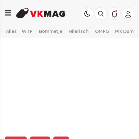
Alles
WTF
Bommetje
Hilarisch
OMFG
Pix Dump