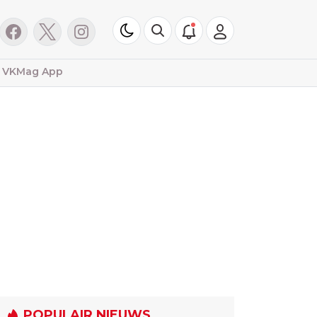
VKMag App
POPULAIR NIEUWS