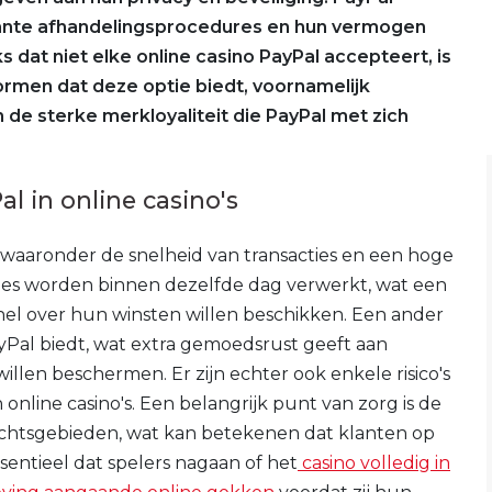
rante afhandelingsprocedures en hun vermogen
 dat niet elke online casino PayPal accepteert, is
formen dat deze optie biedt, voornamelijk
de sterke merkloyaliteit die PayPal met zich
al in online casino's
, waaronder de snelheid van transacties en een hoge
ties worden binnen dezelfde dag verwerkt, wat een
 snel over hun winsten willen beschikken. Een ander
yPal biedt, wat extra gemoedsrust geeft aan
willen beschermen. Er zijn echter ook enkele risico's
nline casino's. Een belangrijk punt van zorg is de
chtsgebieden, wat kan betekenen dat klanten op
sentieel dat spelers nagaan of het
casino volledig in