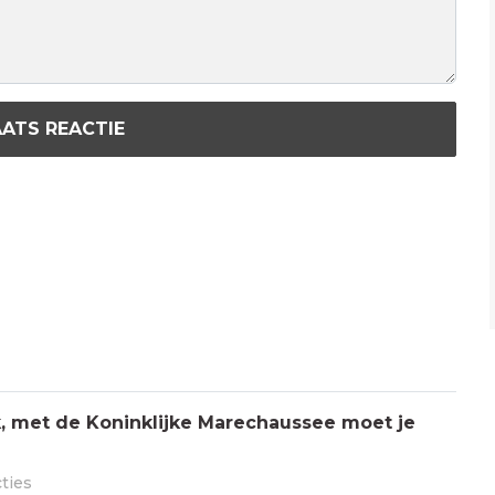
ATS REACTIE
jk, met de Koninklijke Marechaussee moet je
cties