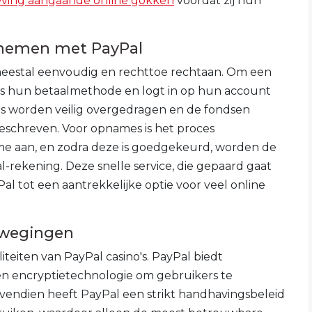
eving aangaande online gokken
voordat zij hun
pnemen met PayPal
n meestal eenvoudig en rechttoe rechtaan. Om een
 als hun betaalmethode en logt in op hun account
ns worden veilig overgedragen en de fondsen
geschreven. Voor opnames is het proces
ame aan, en zodra deze is goedgekeurd, worden de
rekening. Deze snelle service, die gepaard gaat
l tot een aantrekkelijke optie voor veel online
erwegingen
liteiten van PayPal casino's. PayPal biedt
n encryptietechnologie om gebruikers te
vendien heeft PayPal een strikt handhavingsbeleid