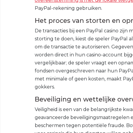
overeenstemming is met de lokale wetg
PayPal-rekening gebruiken.
Het proces van storten en o
De transacties bij een PayPal casino zij
storting te doen, kiest de speler PayPal
om de transactie te autoriseren. Gegeve
worden direct in hun casino-account bij
vergelijkbaar; de speler vraagt een opn
fondsen overgeschreven naar hun PayPal-
met minimale of geen kosten, maakt PayPa
gokkers.
Beveiliging en wettelijke ov
Veiligheid is een van de belangrijkste kwa
geavanceerde beveiligingsmaatregelen e
beschermen tegen potentiële fraude. Bo