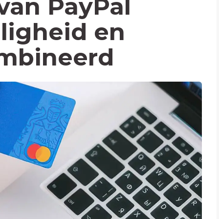
van PayPal
iligheid en
mbineerd