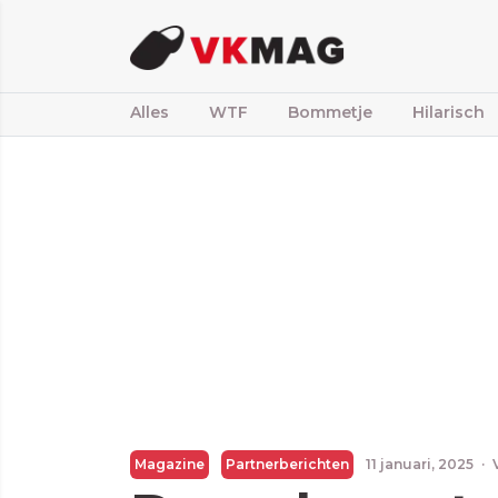
Alles
WTF
Bommetje
Hilarisch
Magazine
Partnerberichten
11 januari, 2025
·