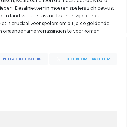
ebruiken, waardoor alleen de meest betrouwbare
ieden. Desalniettemin moeten spelers zich bewust
n hun land van toepassing kunnen zijn op het
t is cruciaal voor spelers om altijd de geldende
 om onaangename verrassingen te voorkomen.
LEN OP FACEBOOK
DELEN OP TWITTER