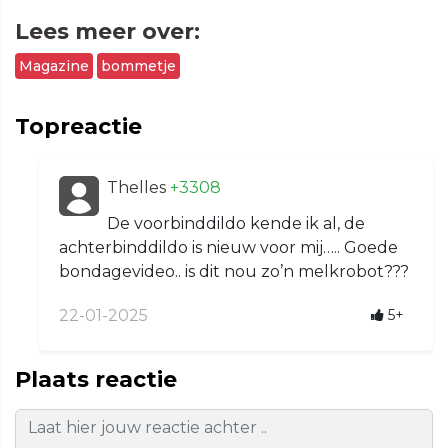
Lees meer over:
Magazine
bommetje
Topreactie
Thelles
+3308
De voorbinddildo kende ik al, de
achterbinddildo is nieuw voor mij….. Goede
bondagevideo.. is dit nou zo’n melkrobot???
22-01-2025
5+
Plaats reactie