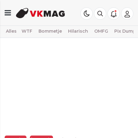
Alles
WTF
Bommetje
Hilarisch
OMFG
Pix Dump