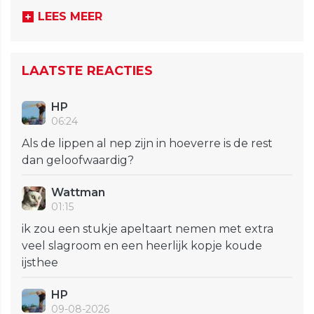
LEES MEER
LAATSTE REACTIES
HP
06:24
Als de lippen al nep zijn in hoeverre is de rest
dan geloofwaardig?
Wattman
01:15
ik zou een stukje apeltaart nemen met extra
veel slagroom en een heerlijk kopje koude
ijsthee
HP
09-08-2026