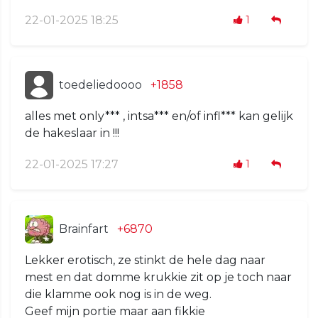
22-01-2025 18:25
1
toedeliedoooo
+1858
alles met only*** , intsa*** en/of infl*** kan gelijk
de hakeslaar in !!!
22-01-2025 17:27
1
Brainfart
+6870
Lekker erotisch, ze stinkt de hele dag naar
mest en dat domme krukkie zit op je toch naar
die klamme ook nog is in de weg.
Geef mijn portie maar aan fikkie