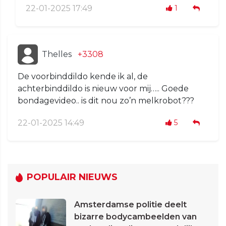
22-01-2025 17:49
1
Thelles
+3308
De voorbinddildo kende ik al, de
achterbinddildo is nieuw voor mij….. Goede
bondagevideo.. is dit nou zo’n melkrobot???
22-01-2025 14:49
5
POPULAIR NIEUWS
Amsterdamse politie deelt
bizarre bodycambeelden van