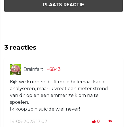
PLAATS REACTIE
3
reacties
Brainfart
+6843
Kijk we kunnen dit filmpje helemaal kapot
analyseren, maar ik vreet een meter strond
van d’r op en een emmer zeik om na te
spoelen.
Ik koop zo’n suïcide wiel never!
14-05-2025 17:07
0