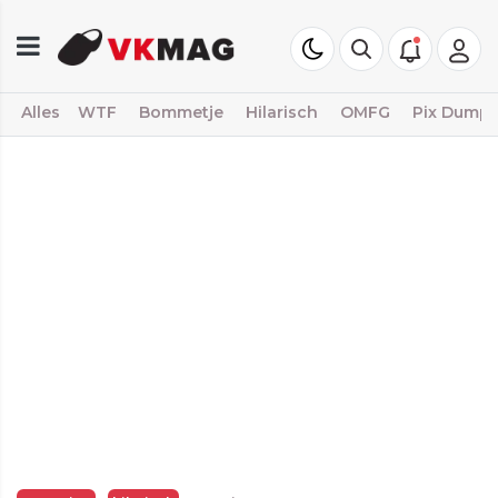
Alles
WTF
Bommetje
Hilarisch
OMFG
Pix Dump