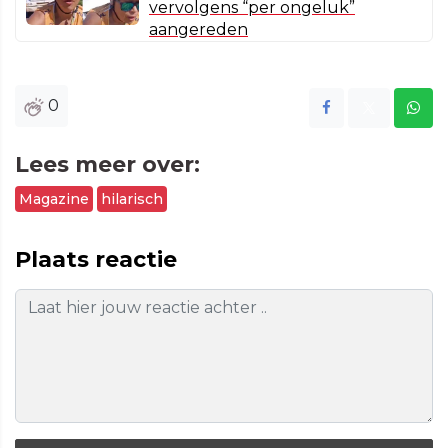
vervolgens “per ongeluk”
aangereden
0
Lees meer over:
Magazine
hilarisch
Plaats reactie