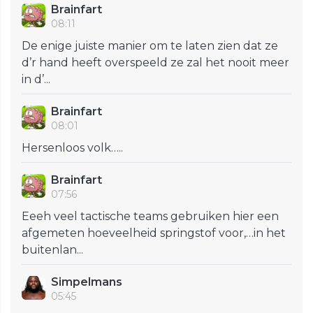
Brainfart
08:11
De enige juiste manier om te laten zien dat ze
d’r hand heeft overspeeld ze zal het nooit meer
in d’...
Brainfart
08:01
Hersenloos volk…..
Brainfart
07:56
Eeeh veel tactische teams gebruiken hier een
afgemeten hoeveelheid springstof voor,…in het
buitenlan...
Simpelmans
05:45