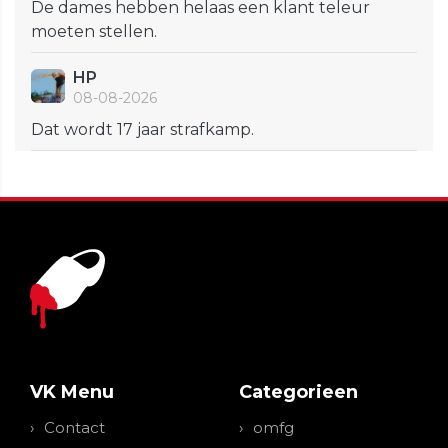
De dames hebben helaas een klant teleur
moeten stellen.
HP
08-08-2026
Dat wordt 17 jaar strafkamp.
VK Menu
Categorieen
Contact
omfg